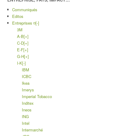
Communiqués
Editos
Entreprises ¤
[-]
3M
A-B
[+]
C-D
[+]
E-F
[+]
G-H
[+]
I-K
[-]
IBM
ICBC
Ikea
Imerys
Imperial Tobacco
Inditex
Ineos
ING
Intel
Intermarché