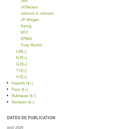
JBS
JCDecaux
Johnson & Johnson
JP Morgan
Kering
KFC
KPMG
Yves Rocher
L-M
[+]
N-P
[+]
Q-S
[+]
T-U
[+]
V-Z
[+]
Impacts ¤
[+]
Pays ¤
[+]
Rubriques ¤
[+]
Secteurs ¤
[+]
DATES DE PUBLICATION
août 2026