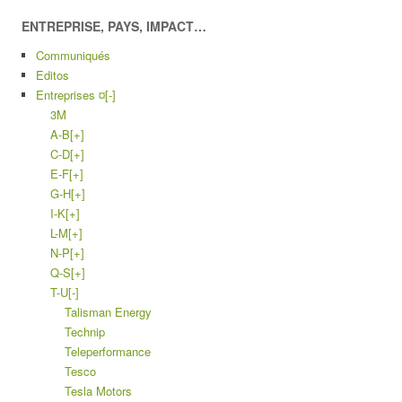
ENTREPRISE, PAYS, IMPACT…
Communiqués
Editos
Entreprises ¤
[-]
3M
A-B
[+]
C-D
[+]
E-F
[+]
G-H
[+]
I-K
[+]
L-M
[+]
N-P
[+]
Q-S
[+]
T-U
[-]
Talisman Energy
Technip
Teleperformance
Tesco
Tesla Motors