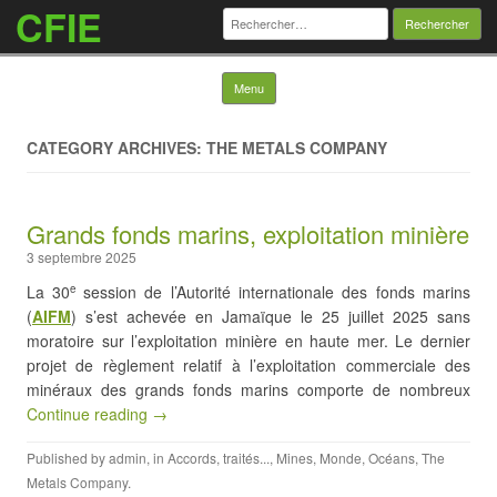
CFIE
Rechercher :
Skip to content
Menu
CATEGORY ARCHIVES: THE METALS COMPANY
Grands fonds marins, exploitation minière
3 septembre 2025
La 30
session de l’Autorité internationale des fonds marins
e
(
AIFM
) s’est achevée en Jamaïque le 25 juillet 2025 sans
moratoire sur l’exploitation minière en haute mer. Le dernier
projet de règlement relatif à l’exploitation commerciale des
minéraux des grands fonds marins comporte de nombreux
Continue reading →
Published by
admin
, in
Accords, traités...
,
Mines
,
Monde
,
Océans
,
The
Metals Company
.