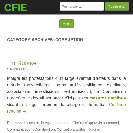
CFIE
Rechercher :
Skip to content
Menu
CATEGORY ARCHIVES: CORRUPTION
En Suisse
5 février 2025
Malgré les protestations d’un large éventail d’acteurs dans le
monde (universitaires, personnalités politiques, syndicats,
associations, investisseurs, entreprises…), la Commission
européenne devrait annoncer d’ici peu ses
mesures omnibus
visant à alléger fortement la charge d’information
Continue
reading →
Published by
admin
, in
Agroalimentaire
,
Chaîne d'approvisionnement
,
Communication
,
Construction
,
Corruption
,
Editos
,
Holcim
,