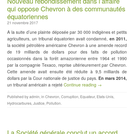
Nouveau rebondissement dans l’affaire
qui oppose Chevron à des communautés
équatoriennes
21 novembre 2017
A la suite d’une plainte déposée par 30 000 indigènes et petits
agriculteurs, un tribunal équatorien avait condamné,
en 2011,
la société pétrolière américaine Chevron à une amende record
de 19 milliards de dollars pour des faits de pollution
occasionnés dans la forêt amazonienne entre 1964 et 1990
par la compagnie Texaco, reprise ultérieurement par Chevron.
Cette amende avait ensuite été réduite à 9,5 milliards de
dollars par la Cour nationale de justice du pays.
En mars 2014,
un tribunal américain a rejeté
Continue reading →
Published by
admin
, in
Chevron
,
Corruption
,
Equateur
,
Etats-Unis
,
Hydrocarbures
,
Justice
,
Pollution
.
La Société générale conclut un accord