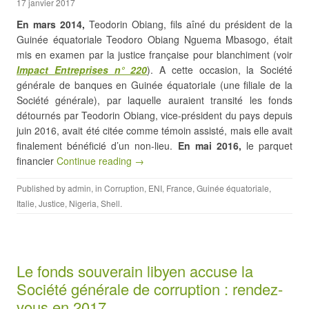
17 janvier 2017
En mars 2014,
Teodorin Obiang, fils aîné du président de la
Guinée équatoriale Teodoro Obiang Nguema Mbasogo, était
mis en examen par la justice française pour blanchiment (voir
Impact Entreprises
n° 220
). A cette occasion, la Société
générale de banques en Guinée équatoriale (une filiale de la
Société générale), par laquelle auraient transité les fonds
détournés par Teodorin Obiang, vice-président du pays depuis
juin 2016, avait été citée comme témoin assisté, mais elle avait
finalement bénéficié d’un non-lieu.
En mai 2016,
le parquet
financier
Continue reading →
Published by
admin
, in
Corruption
,
ENI
,
France
,
Guinée équatoriale
,
Italie
,
Justice
,
Nigeria
,
Shell
.
Le fonds souverain libyen accuse la
Société générale de corruption : rendez-
vous en 2017