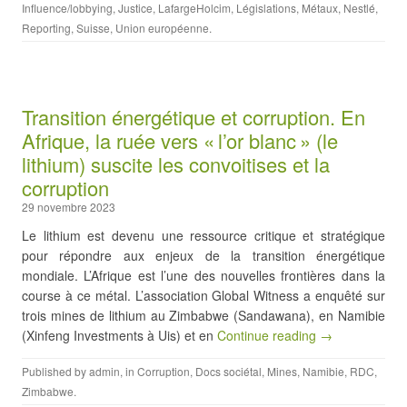
Influence/lobbying
,
Justice
,
LafargeHolcim
,
Législations
,
Métaux
,
Nestlé
,
Reporting
,
Suisse
,
Union européenne
.
Transition énergétique et corruption. En
Afrique, la ruée vers « l’or blanc » (le
lithium) suscite les convoitises et la
corruption
29 novembre 2023
Le lithium est devenu une ressource critique et stratégique
pour répondre aux enjeux de la transition énergétique
mondiale. L’Afrique est l’une des nouvelles frontières dans la
course à ce métal. L’association Global Witness a enquêté sur
trois mines de lithium au Zimbabwe (Sandawana), en Namibie
(Xinfeng Investments à Uis) et en
Continue reading →
Published by
admin
, in
Corruption
,
Docs sociétal
,
Mines
,
Namibie
,
RDC
,
Zimbabwe
.