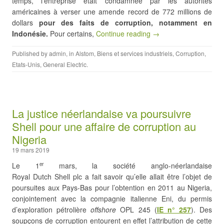
temps, l’entreprise était condamnée par les autorités
américaines à verser une amende record de 772 millions de
dollars
pour des faits de corruption, notamment en
Indonésie.
Pour certains,
Continue reading →
Published by
admin
, in
Alstom
,
Biens et services industriels
,
Corruption
,
Etats-Unis
,
General Electric
.
La justice néerlandaise va poursuivre
Shell pour une affaire de corruption au
Nigeria
19 mars 2019
Le 1
mars, la société anglo-néerlandaise
er
Royal Dutch Shell plc a fait savoir qu’elle allait être l’objet de
poursuites aux Pays-Bas pour l’obtention en 2011 au Nigeria,
conjointement avec la compagnie italienne Eni, du permis
d’exploration pétrolière
offshore
OPL 245 (
IE n° 257
). Des
soupçons de corruption entourent en effet l’attribution de cette