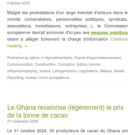
5 février 2025
Malgré les protestations d’un large éventail d’acteurs dans le
monde (universitaires, personnalités politiques, syndicats,
associations, investisseurs, entreprises…), la Commission
européenne devrait annoncer d’ici peu ses
mesures omnibus
visant à alléger fortement la charge d’information
Continue
reading →
Published by
admin
, in
Agroalimentaire
,
Chaîne d'approvisionnement
,
Communication
,
Construction
,
Corruption
,
Editos
,
Holcim
,
Influence/lobbying
,
Justice
,
LafargeHolcim
,
Législations
,
Métaux
,
Nestlé
,
Reporting
,
Suisse
,
Union européenne
.
Le Ghana revalorise (légèrement) le prix
de la tonne de cacao
27 novembre 2024
Le 31 octobre 2024, 30 producteurs de cacao du Ghana ont