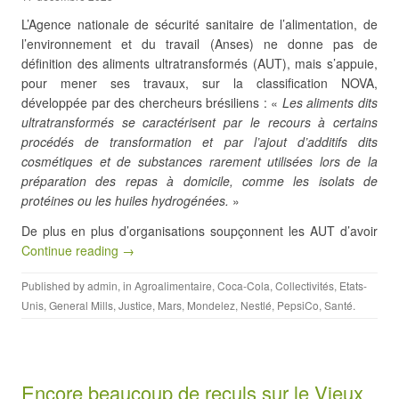
L’Agence nationale de sécurité sanitaire de l’alimentation, de
l’environnement et du travail (Anses) ne donne pas de
définition des aliments ultratransformés (AUT), mais s’appuie,
pour mener ses travaux, sur la classification NOVA,
développée par des chercheurs brésiliens : «
Les aliments dits
ultratransformés se caractérisent par le recours à certains
procédés de transformation et par l’ajout d’additifs dits
cosmétiques et de substances rarement utilisées lors de la
préparation des repas à domicile, comme les isolats de
protéines ou les huiles hydrogénées.
»
De plus en plus d’organisations soupçonnent les AUT d’avoir
Continue reading →
Published by
admin
, in
Agroalimentaire
,
Coca-Cola
,
Collectivités
,
Etats-
Unis
,
General Mills
,
Justice
,
Mars
,
Mondelez
,
Nestlé
,
PepsiCo
,
Santé
.
Encore beaucoup de reculs sur le Vieux