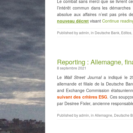
Le combat sans merci que se livrent cell
l’intérêt commun dans les démarches in
absolue aux affaires n’est pas près d
nouveau décret
visant
Continue readi
Published by
admin
, in
Deutsche Bank
,
Editos
,
Reporting : Allemagne, fi
8 septembre 2021
Le
Wall Street Journal
a indiqué le 2
allemande et filiale de la Deutsche Bank
and Exchange Commission étatsunienn
suivant des critères ESG
. Ces soupç
par Desiree Fixler, ancienne responsab
Published by
admin
, in
Allemagne
,
Deutsche B