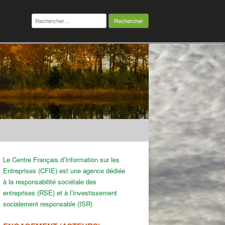
Rechercher :
Le Centre Français d’Information sur les
Entreprises (CFIE) est une agence dédiée
à la responsabilité sociétale des
entreprises (RSE) et à l’investissement
socialement responsable (ISR)