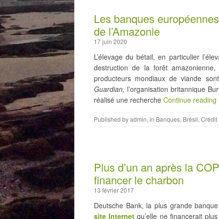
Les banques européennes s
de l’Amazonie
17 juin 2020
L’élevage du bétail, en particulier l’él
destruction de la forêt amazonienne,
producteurs mondiaux de viande sont
Guardian,
l’organisation britannique Bu
réalisé une recherche
Continue reading
Published by
admin
, in
Banques
,
Brésil
,
Crédit
Plus d’un an après la CO
financer le charbon
13 février 2017
Deutsche Bank, la plus grande banque
site Internet
qu’elle ne financerait plu