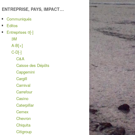
ENTREPRISE, PAYS, IMPACT…
Communiqués
Editos
Entreprises ¤
[-]
3M
A-B
[+]
C-D
[-]
C&A
Caisse des Dépôts
Capgemini
Cargill
Carnival
Carrefour
Casino
Caterpillar
Cemex
Chevron
Chiquita
Citigroup