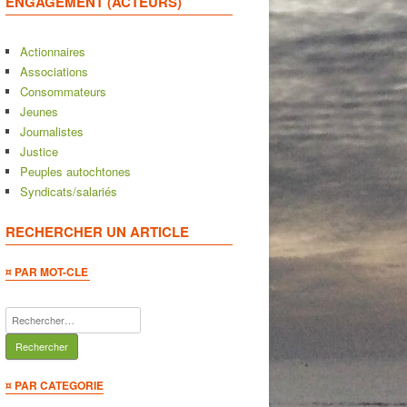
ENGAGEMENT (ACTEURS)
Actionnaires
Associations
Consommateurs
Jeunes
Journalistes
Justice
Peuples autochtones
Syndicats/salariés
RECHERCHER UN ARTICLE
¤ PAR MOT-CLE
Rechercher :
¤ PAR CATEGORIE