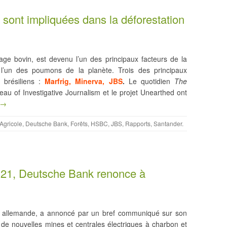
ont impliquées dans la déforestation
evage bovin, est devenu l’un des principaux facteurs de la
 l’un des poumons de la planète. Trois des principaux
 brésiliens :
Marfrig, Minerva, JBS
.
Le quotidien
The
reau of Investigative Journalism et le projet Unearthed ont
 →
 Agricole
,
Deutsche Bank
,
Forêts
,
HSBC
,
JBS
,
Rapports
,
Santander
.
P21, Deutsche Bank renonce à
 allemande, a annoncé par un bref communiqué sur son
s de nouvelles mines et centrales électriques à charbon et