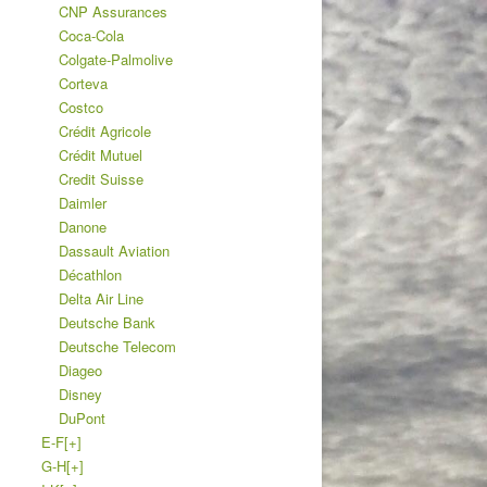
CNP Assurances
Coca-Cola
Colgate-Palmolive
Corteva
Costco
Crédit Agricole
Crédit Mutuel
Credit Suisse
Daimler
Danone
Dassault Aviation
Décathlon
Delta Air Line
Deutsche Bank
Deutsche Telecom
Diageo
Disney
DuPont
E-F
[+]
G-H
[+]