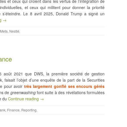
es et ceux qui croient dans les vertus de l’intégration de
dividuelles, et ceux qui militent pour donner la priorité
e s’éteindre. Le 8 avril 2025, Donald Trump a signé un
ng →
Meta
,
Nestlé
.
nance
5 août 2021 que DWS, la première société de gestion
, faisait l’objet d’une enquête de la part de la Securities
e pour avoir
très largement gonflé ses encours gérés
ons de
greenwashing
font suite à des révélations formulées
le du
Continue reading →
ank
,
Finance
,
Reporting
.