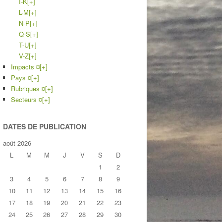
I-K
[+]
L-M
[+]
N-P
[+]
Q-S
[+]
T-U
[+]
V-Z
[+]
Impacts ¤
[+]
Pays ¤
[+]
Rubriques ¤
[+]
Secteurs ¤
[+]
DATES DE PUBLICATION
août 2026
L
M
M
J
V
S
D
1
2
3
4
5
6
7
8
9
10
11
12
13
14
15
16
17
18
19
20
21
22
23
24
25
26
27
28
29
30