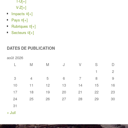
T-U
[+]
V-Z
[+]
Impacts ¤
[+]
Pays ¤
[+]
Rubriques ¤
[+]
Secteurs ¤
[+]
DATES DE PUBLICATION
août 2026
L
M
M
J
V
S
D
1
2
3
4
5
6
7
8
9
10
11
12
13
14
15
16
17
18
19
20
21
22
23
24
25
26
27
28
29
30
31
« Juil