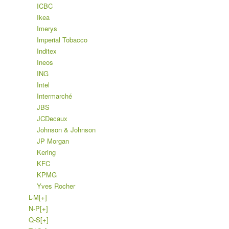
ICBC
Ikea
Imerys
Imperial Tobacco
Inditex
Ineos
ING
Intel
Intermarché
JBS
JCDecaux
Johnson & Johnson
JP Morgan
Kering
KFC
KPMG
Yves Rocher
L-M
[+]
N-P
[+]
Q-S
[+]