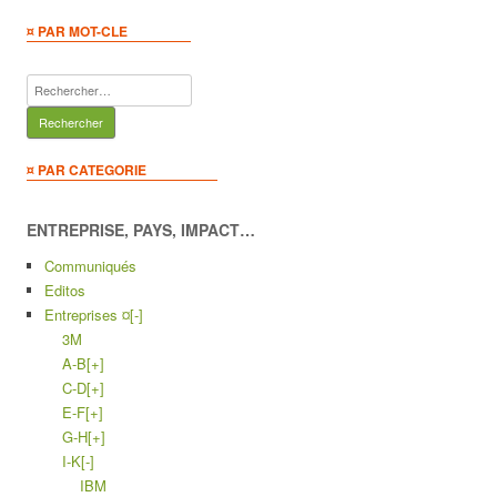
¤ PAR MOT-CLE
Rechercher :
¤ PAR CATEGORIE
ENTREPRISE, PAYS, IMPACT…
Communiqués
Editos
Entreprises ¤
[-]
3M
A-B
[+]
C-D
[+]
E-F
[+]
G-H
[+]
I-K
[-]
IBM