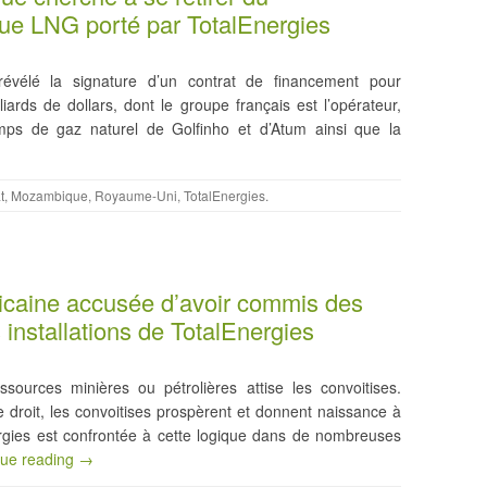
e LNG porté par TotalEnergies
révélé la signature d’un contrat de financement pour
rds de dollars, dont le groupe français est l’opérateur,
s de gaz naturel de Golfinho et d’Atum ainsi que la
t
,
Mozambique
,
Royaume-Uni
,
TotalEnergies
.
icaine accusée d’avoir commis des
installations de TotalEnergies
ources minières ou pétrolières attise les convoitises.
e droit, les convoitises prospèrent et donnent naissance à
ergies est confrontée à cette logique dans de nombreuses
nue reading →