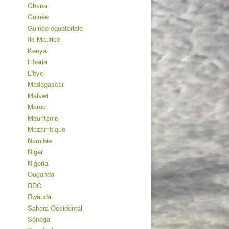
Ghana
Guinée
Guinée équatoriale
Ile Maurice
Kenya
Liberia
Libye
Madagascar
Malawi
Maroc
Mauritanie
Mozambique
Namibie
Niger
Nigeria
Ouganda
RDC
Rwanda
Sahara Occidental
Sénégal