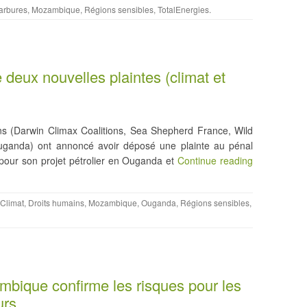
arbures
,
Mozambique
,
Régions sensibles
,
TotalEnergies
.
e deux nouvelles plaintes (climat et
ons (Darwin Climax Coalitions, Sea Shepherd France, Wild
ganda) ont annoncé avoir déposé une plainte au pénal
 pour son projet pétrolier en Ouganda et
Continue reading
Climat
,
Droits humains
,
Mozambique
,
Ouganda
,
Régions sensibles
,
mbique confirme les risques pour les
urs