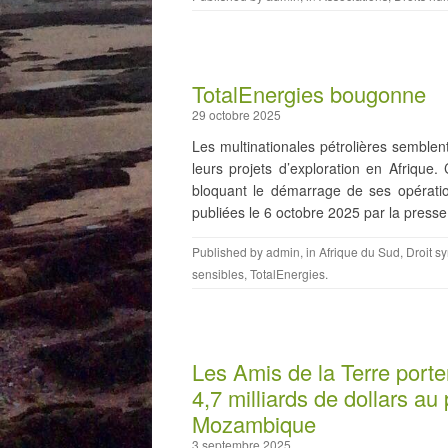
TotalEnergies bougonne
29 octobre 2025
Les multinationales pétrolières semblent
leurs projets d’exploration en Afrique
bloquant le démarrage de ses opératio
publiées le 6 octobre 2025 par la press
Published by
admin
, in
Afrique du Sud
,
Droit s
sensibles
,
TotalEnergies
.
Les Amis de la Terre porten
4,7 milliards de dollars au
Mozambique
3 septembre 2025