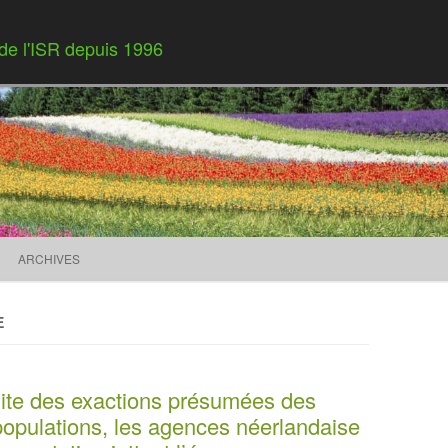
 de l'ISR depuis 1996
Skip to content
ARCHIVES
E
ite des exactions présumées des
 populations, les agences néerlandaise