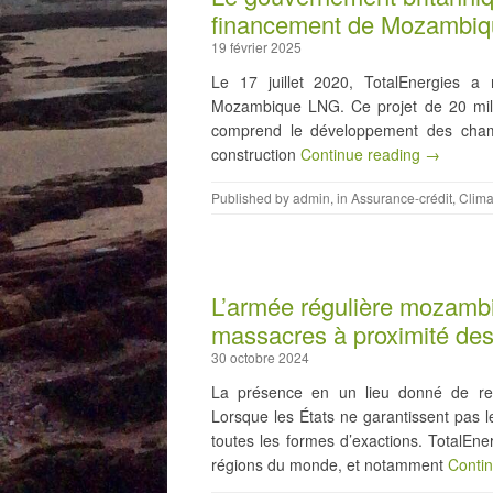
financement de Mozambiqu
19 février 2025
Le 17 juillet 2020, TotalEnergies a 
Mozambique LNG. Ce projet de 20 millia
comprend le développement des champ
construction
Continue reading →
Published by
admin
, in
Assurance-crédit
,
Clima
L’armée régulière mozamb
massacres à proximité des 
30 octobre 2024
La présence en un lieu donné de ress
Lorsque les États ne garantissent pas l
toutes les formes d’exactions. TotalEn
régions du monde, et notamment
Conti