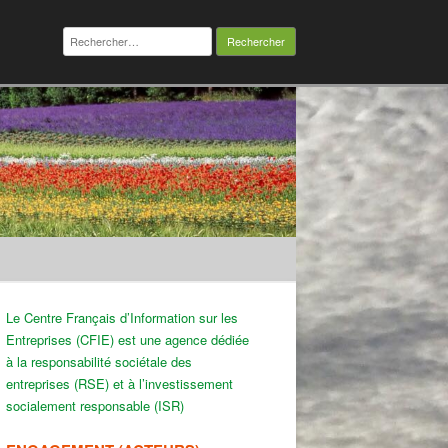
Rechercher :
Le Centre Français d’Information sur les
Entreprises (CFIE) est une agence dédiée
à la responsabilité sociétale des
entreprises (RSE) et à l’investissement
socialement responsable (ISR)