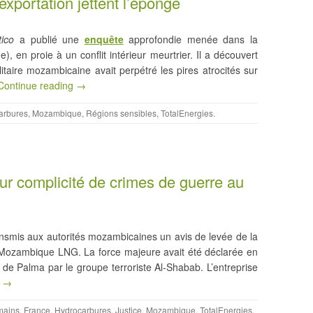
’exportation jettent l’éponge
tico
a publié une
enquête
approfondie menée dans la
en proie à un conflit intérieur meurtrier. Il a découvert
itaire mozambicaine avait perpétré les pires atrocités sur
Continue reading →
arbures
,
Mozambique
,
Régions sensibles
,
TotalEnergies
.
ur complicité de crimes de guerre au
ansmis aux autorités mozambicaines un avis de levée de la
 Mozambique LNG. La force majeure avait été déclarée en
rt de Palma par le groupe terroriste Al-Shabab. L’entreprise
g →
mains
,
France
,
Hydrocarbures
,
Justice
,
Mozambique
,
TotalEnergies
.