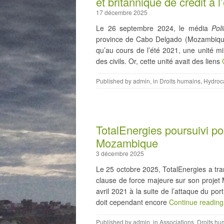
et britannique de crédit à l
17 décembre 2025
Le 26 septembre 2024, le média
Poli
province de Cabo Delgado (Mozambique), 
qu’au cours de l’été 2021, une unité mil
des civils. Or, cette unité avait des liens
Published by
admin
, in
Droits humains
,
Hydroc
TotalEnergies poursuivi po
Mozambique
3 décembre 2025
Le 25 octobre 2025, TotalEnergies a tr
clause de force majeure sur son projet
avril 2021 à la suite de l’attaque du po
doit cependant encore
Continue readin
Published by
admin
, in
Associations
,
Droits hu