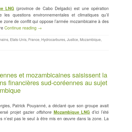
ue LNG
(province de Cabo Delgado) est une opération
e les questions environnementales et climatiques qu’il
e zone de conflit qui oppose l’armée mozambicaine à des
ère
Continue reading →
mains
,
Etats-Unis
,
France
,
Hydrocarbures
,
Justice
,
Mozambique
,
ennes et mozambicaines saisissent la
ions financières sud-coréennes au sujet
ambique
rgies, Patrick Pouyanné, a déclaré que son groupe avait
versé projet gazier
offshore
Mozambique LNG
d’ici l’été
es n’est pas le seul à être mis en œuvre dans la zone. La