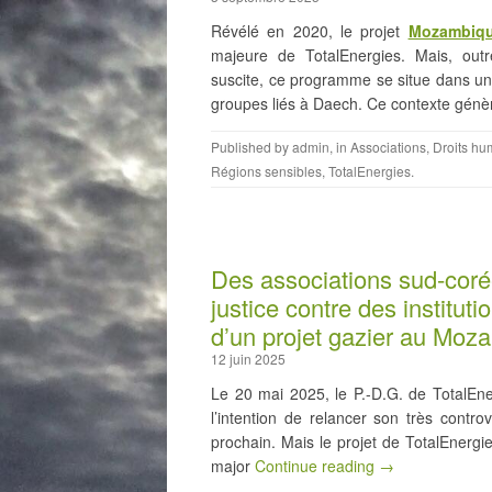
Révélé en 2020, le projet
Mozambiq
majeure de TotalEnergies. Mais, outr
suscite, ce programme se situe dans un
groupes liés à Daech. Ce contexte gén
Published by
admin
, in
Associations
,
Droits hu
Régions sensibles
,
TotalEnergies
.
Des associations sud-coré
justice contre des institut
d’un projet gazier au Moz
12 juin 2025
Le 20 mai 2025, le P.-D.G. de TotalEne
l’intention de relancer son très contro
prochain. Mais le projet de TotalEnergi
major
Continue reading →