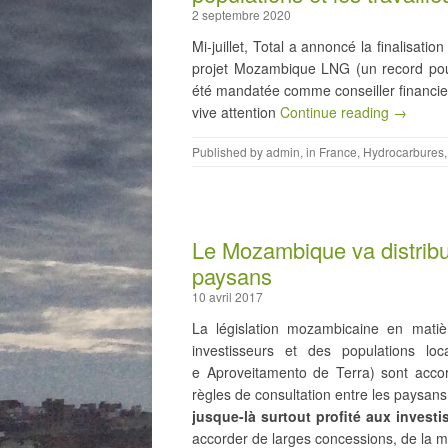
2 septembre 2020
Mi-juillet, Total a annoncé la finalisati
projet Mozambique LNG (un record pour 
été mandatée comme conseiller financier
vive attention
Continue reading →
Published by
admin
, in
France
,
Hydrocarbures
Le Mozambique va distribue
paysans
10 avril 2017
La législation mozambicaine en matièr
investisseurs et des populations lo
e Aproveitamento de Terra) sont acco
règles de consultation entre les paysans
jusque-là surtout profité aux investi
accorder de larges concessions, de la 