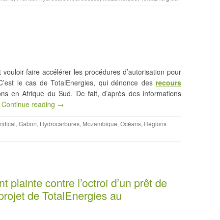
 vouloir faire accélérer les procédures d’autorisation pour
. C’est le cas de TotalEnergies, qui dénonce des
recours
ns en Afrique du Sud. De fait, d’après des informations
e
Continue reading →
yndical
,
Gabon
,
Hydrocarbures
,
Mozambique
,
Océans
,
Régions
t plainte contre l’octroi d’un prêt de
 projet de TotalEnergies au