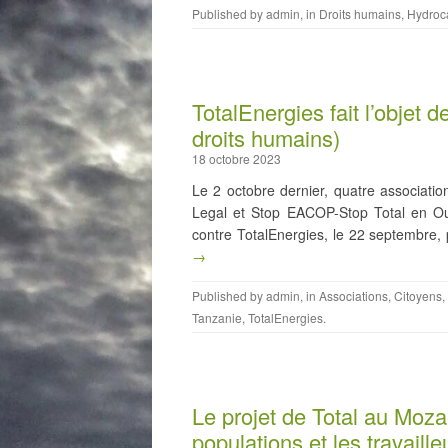
Published by
admin
, in
Droits humains
,
Hydroc
TotalEnergies fait l’objet d
droits humains)
18 octobre 2023
Le 2 octobre dernier, quatre associati
Legal et Stop EACOP-Stop Total en Ou
contre TotalEnergies, le 22 septembre,
→
Published by
admin
, in
Associations
,
Citoyens
,
Tanzanie
,
TotalEnergies
.
Le projet de Total au Moza
populations et les travaille