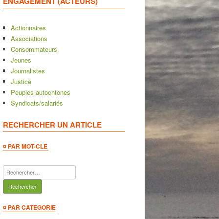
ENGAGEMENT (ACTEURS)
Actionnaires
Associations
Consommateurs
Jeunes
Journalistes
Justice
Peuples autochtones
Syndicats/salariés
RECHERCHER UN ARTICLE
¤ PAR MOT-CLE
Rechercher :
¤ PAR CATEGORIE