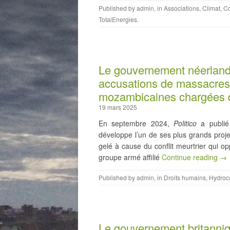
Published by
admin
, in
Associations
,
Climat
,
Co
TotalEnergies
.
Le gouvernement néerlanda
accusations de massacres
mozambicaines chargées de
19 mars 2025
En septembre 2024,
Politico
a publié
développe l’un de ses plus grands proj
gelé à cause du conflit meurtrier qui 
groupe armé affilié
Continue reading →
Published by
admin
, in
Droits humains
,
Hydroc
Le gouvernement britanniq