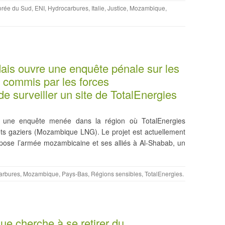
rée du Sud
,
ENI
,
Hydrocarbures
,
Italie
,
Justice
,
Mozambique
,
is ouvre une enquête pénale sur les
 commis par les forces
 surveiller un site de TotalEnergies
 une enquête menée dans la région où TotalEnergies
ets gaziers (Mozambique LNG). Le projet est actuellement
oppose l’armée mozambicaine et ses alliés à Al-Shabab, un
arbures
,
Mozambique
,
Pays-Bas
,
Régions sensibles
,
TotalEnergies
.
ue cherche à se retirer du