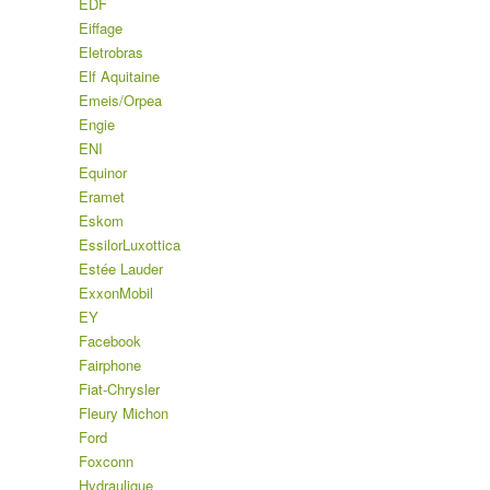
EDF
Eiffage
Eletrobras
Elf Aquitaine
Emeis/Orpea
Engie
ENI
Equinor
Eramet
Eskom
EssilorLuxottica
Estée Lauder
ExxonMobil
EY
Facebook
Fairphone
Fiat-Chrysler
Fleury Michon
Ford
Foxconn
Hydraulique