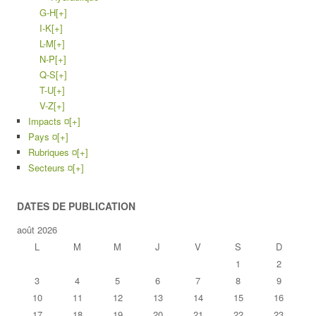
G-H
[+]
I-K
[+]
L-M
[+]
N-P
[+]
Q-S
[+]
T-U
[+]
V-Z
[+]
Impacts ¤
[+]
Pays ¤
[+]
Rubriques ¤
[+]
Secteurs ¤
[+]
DATES DE PUBLICATION
août 2026
L
M
M
J
V
S
D
1
2
3
4
5
6
7
8
9
10
11
12
13
14
15
16
17
18
19
20
21
22
23