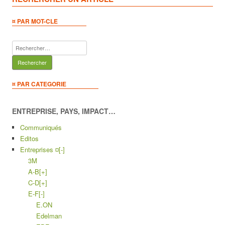
¤ PAR MOT-CLE
Rechercher :
¤ PAR CATEGORIE
ENTREPRISE, PAYS, IMPACT…
Communiqués
Editos
Entreprises ¤
[-]
3M
A-B
[+]
C-D
[+]
E-F
[-]
E.ON
Edelman