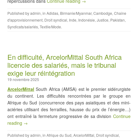
répercussions dans
Continue reading →
Published by
admin
, in
Adidas
,
Birmanie/Myanmar
,
Cambodge
,
Chaîne
d'approvisionnement
,
Droit syndical
,
Inde
,
Indonésie
,
Justice
,
Pakistan
,
Syndicats/salariés
,
Textile/Mode
.
En difficulté, ArcelorMittal South Africa
licencie des salariés, mais le tribunal
exige leur réintégration
19 novembre 2025
ArcelorMittal
South Africa (AMSA) est le premier sidérurgiste
du continent. Les difficultés rencontrées par le groupe en
Afrique du Sud (concurrence des pays asiatiques et des mini-
aciéries utilisant des ferrailles, hausse du prix de l’énergie…)
ont entraîné la fermeture progressive de sa division
Continue
reading →
Published by
admin
, in
Afrique du Sud
,
ArcelorMittal
,
Droit syndical
,