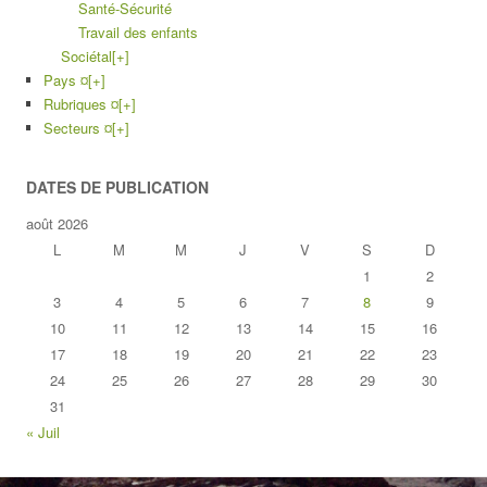
Santé-Sécurité
Travail des enfants
Sociétal
[+]
Pays ¤
[+]
Rubriques ¤
[+]
Secteurs ¤
[+]
DATES DE PUBLICATION
août 2026
L
M
M
J
V
S
D
1
2
3
4
5
6
7
8
9
10
11
12
13
14
15
16
17
18
19
20
21
22
23
24
25
26
27
28
29
30
31
« Juil