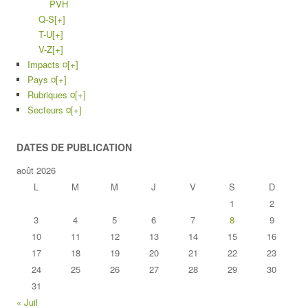
PVH
Q-S
[+]
T-U
[+]
V-Z
[+]
Impacts ¤
[+]
Pays ¤
[+]
Rubriques ¤
[+]
Secteurs ¤
[+]
DATES DE PUBLICATION
août 2026
L
M
M
J
V
S
D
1
2
3
4
5
6
7
8
9
10
11
12
13
14
15
16
17
18
19
20
21
22
23
24
25
26
27
28
29
30
31
« Juil