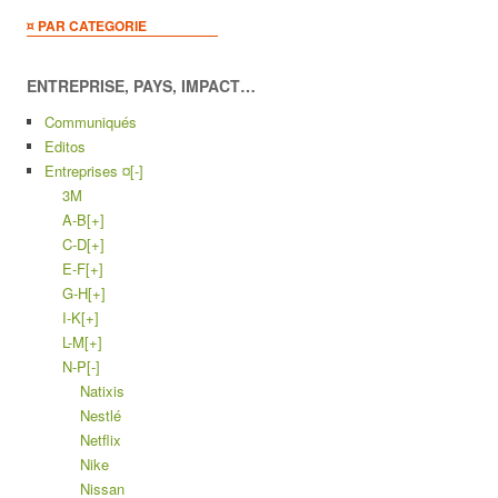
¤ PAR CATEGORIE
ENTREPRISE, PAYS, IMPACT…
Communiqués
Editos
Entreprises ¤
[-]
3M
A-B
[+]
C-D
[+]
E-F
[+]
G-H
[+]
I-K
[+]
L-M
[+]
N-P
[-]
Natixis
Nestlé
Netflix
Nike
Nissan