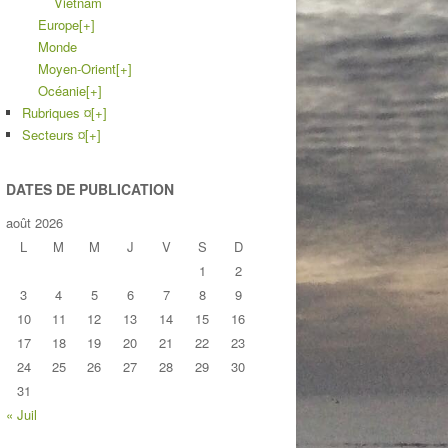
Vietnam
Europe
[+]
Monde
Moyen-Orient
[+]
Océanie
[+]
Rubriques ¤
[+]
Secteurs ¤
[+]
DATES DE PUBLICATION
août 2026
L
M
M
J
V
S
D
1
2
3
4
5
6
7
8
9
10
11
12
13
14
15
16
17
18
19
20
21
22
23
24
25
26
27
28
29
30
31
« Juil