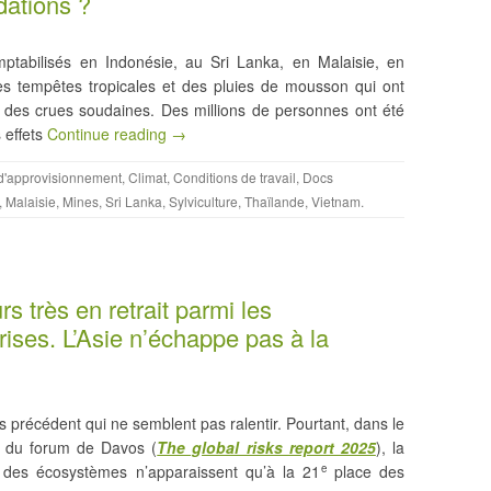
dations ?
ptabilisés en Indonésie, au Sri Lanka, en Malaisie, en
es tempêtes tropicales et des pluies de mousson qui ont
 des crues soudaines. Des millions de personnes ont été
 effets
Continue reading →
d'approvisionnement
,
Climat
,
Conditions de travail
,
Docs
,
Malaisie
,
Mines
,
Sri Lanka
,
Sylviculture
,
Thaïlande
,
Vietnam
.
rs très en retrait parmi les
ises. L’Asie n’échappe pas à la
 précédent qui ne semblent pas ralentir. Pourtant, dans le
on du forum de Davos (
The global risks report 2025
), la
nt des écosystèmes n’apparaissent qu’à la 21
place des
e