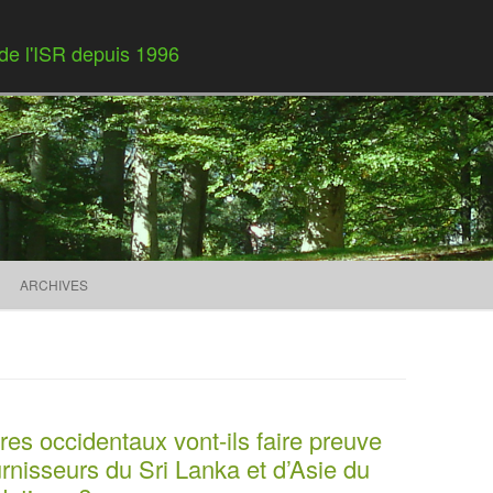
 de l'ISR depuis 1996
Skip to content
ARCHIVES
es occidentaux vont-ils faire preuve
urnisseurs du Sri Lanka et d’Asie du