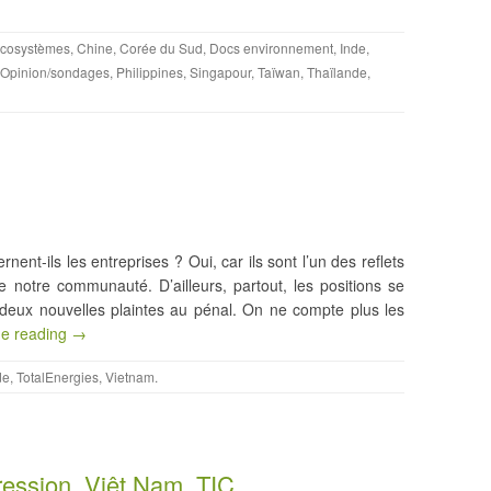
/Ecosystèmes
,
Chine
,
Corée du Sud
,
Docs environnement
,
Inde
,
Opinion/sondages
,
Philippines
,
Singapour
,
Taïwan
,
Thaïlande
,
ent-ils les entreprises ? Oui, car ils sont l’un des reflets
e notre communauté. D’ailleurs, partout, les positions se
de deux nouvelles plaintes au pénal. On ne compte plus les
ue reading →
de
,
TotalEnergies
,
Vietnam
.
pression, Viêt Nam, TIC