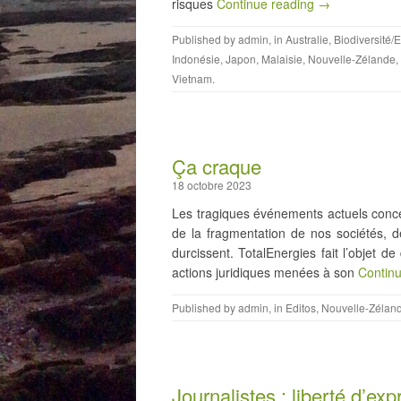
risques
Continue reading →
Published by
admin
, in
Australie
,
Biodiversité
Indonésie
,
Japon
,
Malaisie
,
Nouvelle-Zélande
,
Vietnam
.
Ça craque
18 octobre 2023
Les tragiques événements actuels concern
de la fragmentation de nos sociétés, d
durcissent. TotalEnergies fait l’objet 
actions juridiques menées à son
Contin
Published by
admin
, in
Editos
,
Nouvelle-Zélan
Journalistes : liberté d’ex