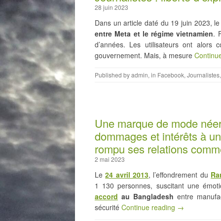
28 juin 2023
Dans un article daté du 19 juin 2023, l
entre Meta et le régime vietnamien
. 
d’années. Les utilisateurs ont alors
gouvernement. Mais, à mesure
Continu
Published by
admin
, in
Facebook
,
Journalistes
Une marque de mode néer
dommages et intérêts à un
rompu ses relations comm
2 mai 2023
Le
24 avril 2013
, l’effondrement du
Ra
1 130 personnes, suscitant une émot
accord
au Bangladesh
entre manufac
sécurité
Continue reading →