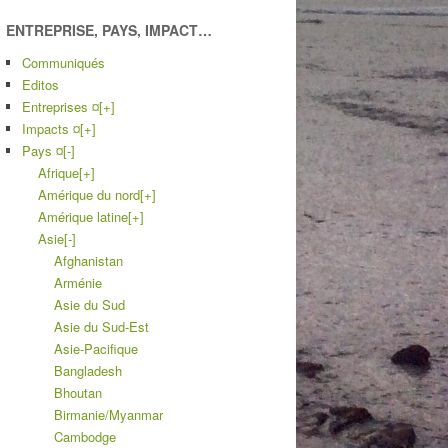
ENTREPRISE, PAYS, IMPACT…
Communiqués
Editos
Entreprises ¤
[+]
Impacts ¤
[+]
Pays ¤
[-]
Afrique
[+]
Amérique du nord
[+]
Amérique latine
[+]
Asie
[-]
Afghanistan
Arménie
Asie du Sud
Asie du Sud-Est
Asie-Pacifique
Bangladesh
Bhoutan
Birmanie/Myanmar
Cambodge