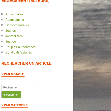
ENGAGEMENT (ACTEURS)
Actionnaires
Associations
Consommateurs
Jeunes
Journalistes
Justice
Peuples autochtones
Syndicats/salariés
RECHERCHER UN ARTICLE
¤ PAR MOT-CLE
Rechercher :
¤ PAR CATEGORIE