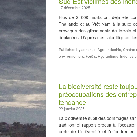
Sud-Est victimes des inon
17 décembre 2025
Plus de 2 000 morts ont déjà été com
Thaïlande et au Viêt Nam à la suite d
provoqué des glissements de terrain et
déplacées. D’après des scientifiques, les
Published by
admin
, in
Agro-industrie
,
Chaîne 
environnement
,
Forêts
,
Hydraulique
,
Indonésie
La biodiversité reste toujou
préoccupations des entrepr
tendance
22 janvier 2025
La biodiversité subit des dommages sans
traditionnel rapport produit à l’occasi
perte de biodiversité et l’effondreme