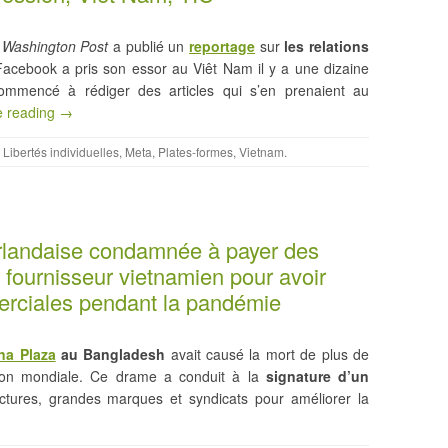
e
Washington Post
a publié un
reportage
sur
les relations
Facebook a pris son essor au Viêt Nam il y a une dizaine
 commencé à rédiger des articles qui s’en prenaient au
e reading →
,
Libertés individuelles
,
Meta
,
Plates-formes
,
Vietnam
.
landaise condamnée à payer des
 fournisseur vietnamien pour avoir
erciales pendant la pandémie
na Plaza
au Bangladesh
avait causé la mort de plus de
ion mondiale. Ce drame a conduit à la
signature d’un
tures, grandes marques et syndicats pour améliorer la