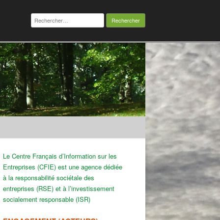
Rechercher :
Le Centre Français d’Information sur les
Entreprises (CFIE) est une agence dédiée
à la responsabilité sociétale des
entreprises (RSE) et à l’investissement
socialement responsable (ISR)