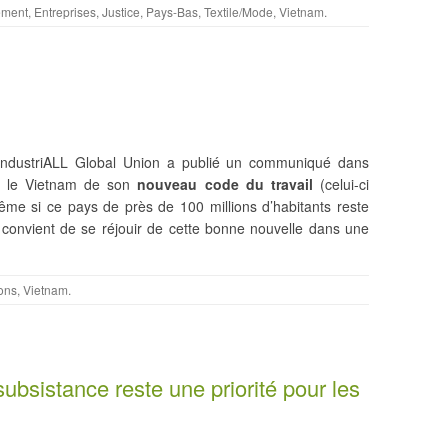
ement
,
Entreprises
,
Justice
,
Pays-Bas
,
Textile/Mode
,
Vietnam
.
e IndustriALL Global Union a publié un communiqué dans
par le Vietnam de son
nouveau code du travail
(celui-ci
ême si ce pays de près de 100 millions d’habitants reste
convient de se réjouir de cette bonne nouvelle dans une
ions
,
Vietnam
.
subsistance reste une priorité pour les