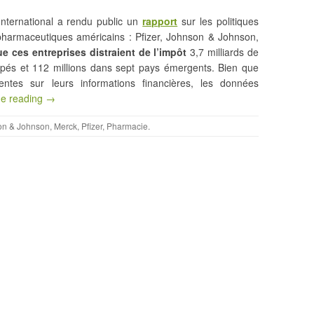
International a rendu public un
rapport
sur les politiques
 pharmaceutiques américains : Pfizer, Johnson & Johnson,
e ces entreprises distraient de l’impôt
3,7 milliards de
ppés et 112 millions dans sept pays émergents. Bien que
ntes sur leurs informations financières, les données
ue reading →
on & Johnson
,
Merck
,
Pfizer
,
Pharmacie
.