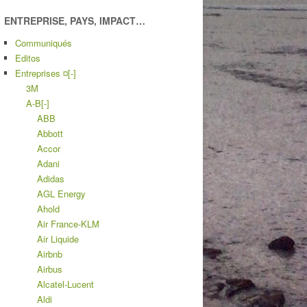
ENTREPRISE, PAYS, IMPACT…
Communiqués
Editos
Entreprises ¤
[-]
3M
A-B
[-]
ABB
Abbott
Accor
Adani
Adidas
AGL Energy
Ahold
Air France-KLM
Air Liquide
Airbnb
Airbus
Alcatel-Lucent
Aldi