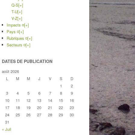
Q-S
[+]
T-U
[+]
V-Z
[+]
Impacts ¤
[+]
Pays ¤
[+]
Rubriques ¤
[+]
Secteurs ¤
[+]
DATES DE PUBLICATION
août 2026
L
M
M
J
V
S
D
1
2
3
4
5
6
7
8
9
10
11
12
13
14
15
16
17
18
19
20
21
22
23
24
25
26
27
28
29
30
31
« Juil