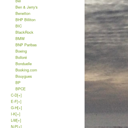
Bel
Ben & Jerry's
Benetton
BHP Billiton
BIC
BlackRock
BMW
BNP Paribas
Boeing
Bolloré
Bonduelle
Booking.com
Bouygues
BP
BPCE
C-D
[+]
E-F
[+]
G-H
[+]
I-K
[+]
L-M
[+]
N-P
[+]