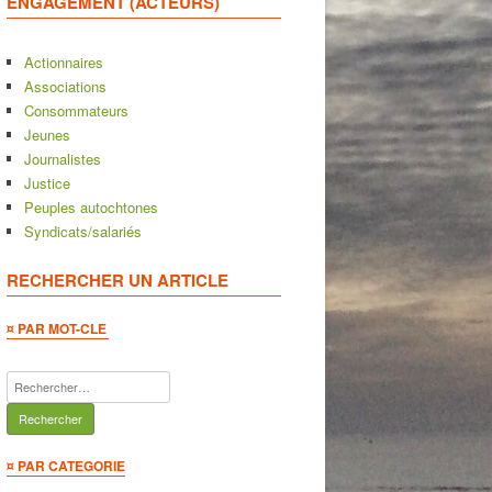
ENGAGEMENT (ACTEURS)
Actionnaires
Associations
Consommateurs
Jeunes
Journalistes
Justice
Peuples autochtones
Syndicats/salariés
RECHERCHER UN ARTICLE
¤ PAR MOT-CLE
Rechercher :
¤ PAR CATEGORIE