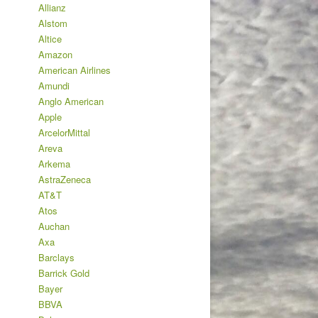
Allianz
Alstom
Altice
Amazon
American Airlines
Amundi
Anglo American
Apple
ArcelorMittal
Areva
Arkema
AstraZeneca
AT&T
Atos
Auchan
Axa
Barclays
Barrick Gold
Bayer
BBVA