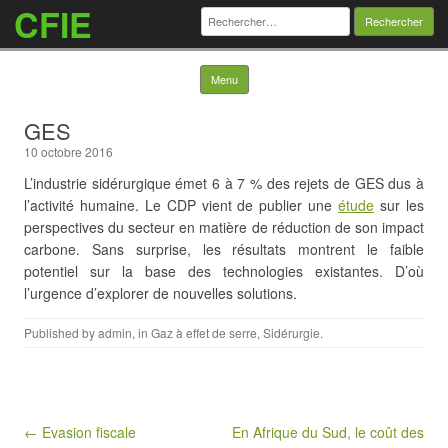
CFIE
Rechercher :
Skip to content
Menu
GES
10 octobre 2016
L’industrie sidérurgique émet 6 à 7 % des rejets de GES dus à
l’activité humaine. Le CDP vient de publier une
étude
sur les
perspectives du secteur en matière de réduction de son impact
carbone. Sans surprise, les résultats montrent le faible
potentiel sur la base des technologies existantes. D’où
l’urgence d’explorer de nouvelles solutions.
Published by
admin
, in
Gaz à effet de serre
,
Sidérurgie
.
Post navigation
← Evasion fiscale
En Afrique du Sud, le coût des