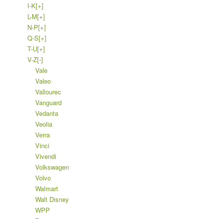
I-K
[+]
L-M
[+]
N-P
[+]
Q-S
[+]
T-U
[+]
V-Z
[-]
Vale
Valeo
Vallourec
Vanguard
Vedanta
Veolia
Verra
Vinci
Vivendi
Volkswagen
Volvo
Walmart
Walt Disney
WPP