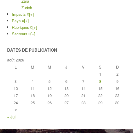
Zara
Zurich
Impacts ¤
[+]
Pays ¤
[+]
Rubriques ¤
[+]
Secteurs ¤
[+]
DATES DE PUBLICATION
août 2026
L
M
M
J
V
S
D
1
2
3
4
5
6
7
8
9
10
11
12
13
14
15
16
17
18
19
20
21
22
23
24
25
26
27
28
29
30
31
« Juil