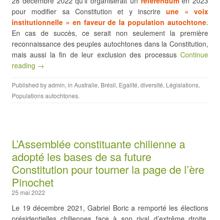
28 décembre 2022 qu’il organiserait un
référendum
en 2023
pour modifier sa Constitution et y inscrire
une « voix
institutionnelle » en faveur de la population autochtone
.
En cas de succès, ce serait non seulement la première
reconnaissance des peuples autochtones dans la Constitution,
mais aussi la fin de leur exclusion des processus
Continue
reading →
Published by
admin
, in
Australie
,
Brésil
,
Egalité, diversité
,
Législations
,
Populations autochtones
.
L’Assemblée constituante chilienne a
adopté les bases de sa future
Constitution pour tourner la page de l’ère
Pinochet
25 mai 2022
Le 19 décembre 2021, Gabriel Boric a remporté les élections
présidentielles chiliennes face à son rival d’extrême droite,