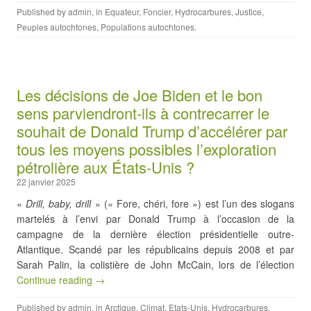
Published by
admin
, in
Equateur
,
Foncier
,
Hydrocarbures
,
Justice
,
Peuples autochtones
,
Populations autochtones
.
Les décisions de Joe Biden et le bon
sens parviendront-ils à contrecarrer le
souhait de Donald Trump d’accélérer par
tous les moyens possibles l’exploration
pétrolière aux États-Unis ?
22 janvier 2025
«
Drill, baby, drill
» (« Fore, chéri, fore ») est l’un des slogans
martelés à l’envi par Donald Trump à l’occasion de la
campagne de la dernière élection présidentielle outre-
Atlantique. Scandé par les républicains depuis 2008 et par
Sarah Palin, la colistière de John McCain, lors de l’élection
Continue reading →
Published by
admin
, in
Arctique
,
Climat
,
Etats-Unis
,
Hydrocarbures
,