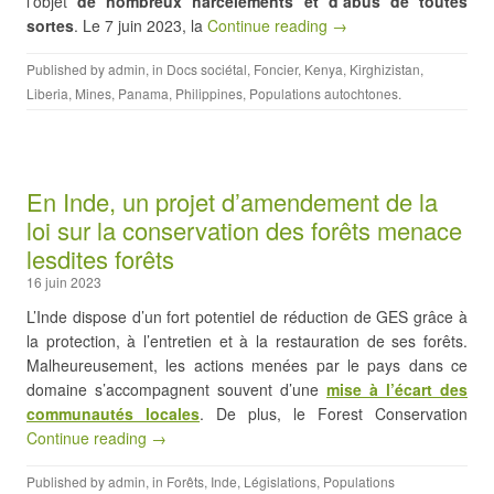
l’objet
de nombreux harcèlements et d’abus de toutes
sortes
. Le 7 juin 2023, la
Continue reading →
Published by
admin
, in
Docs sociétal
,
Foncier
,
Kenya
,
Kirghizistan
,
Liberia
,
Mines
,
Panama
,
Philippines
,
Populations autochtones
.
En Inde, un projet d’amendement de la
loi sur la conservation des forêts menace
lesdites forêts
16 juin 2023
L’Inde dispose d’un fort potentiel de réduction de GES grâce à
la protection, à l’entretien et à la restauration de ses forêts.
Malheureusement, les actions menées par le pays dans ce
domaine s’accompagnent souvent d’une
mise à l’écart des
communautés locales
. De plus, le Forest Conservation
Continue reading →
Published by
admin
, in
Forêts
,
Inde
,
Législations
,
Populations