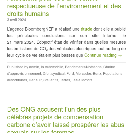
respectueuse de l’environnement et des
droits humains
3 avril 2024
L’agence BloombergNEF a réalisé une
étude
dont elle a publié
les principales conclusions sur son site internet le
21 mars 2024. L’objectif était de vérifier dans quelles mesures
les émissions de CO
des véhicules électriques tout au long de
2
leur cycle de vie étaient plus basses que
Continue reading →
Published by
admin
, in
Automobile
,
Benchmarks/Notations
,
Chaîne
d'approvisionnement
,
Droit syndical
,
Ford
,
Mercedes-Benz
,
Populations
autochtones
,
Renault
,
Stellantis
,
Terres
,
Tesla Motors
.
Des ONG accusent l’un des plus
célèbres projets de compensation
carbone d’avoir laissé prospérer les abus
sexuels sur les femmes