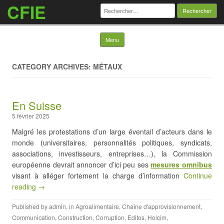
CFIE
Rechercher :
Skip to content
Menu
CATEGORY ARCHIVES: MÉTAUX
En Suisse
5 février 2025
Malgré les protestations d’un large éventail d’acteurs dans le
monde (universitaires, personnalités politiques, syndicats,
associations, investisseurs, entreprises…), la Commission
européenne devrait annoncer d’ici peu ses
mesures omnibus
visant à alléger fortement la charge d’information
Continue
reading →
Published by
admin
, in
Agroalimentaire
,
Chaîne d'approvisionnement
,
Communication
,
Construction
,
Corruption
,
Editos
,
Holcim
,