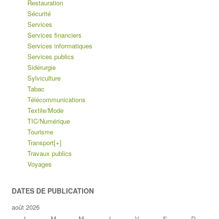
Restauration
Sécurité
Services
Services financiers
Services informatiques
Services publics
Sidérurgie
Sylviculture
Tabac
Télécommunications
Textile/Mode
TIC/Numérique
Tourisme
Transport
[+]
Travaux publics
Voyages
DATES DE PUBLICATION
août 2026
L
M
M
J
V
S
D