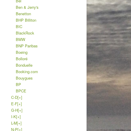
Bel
Ben & Jerry's
Benetton
BHP Billiton
BIC
BlackRock
BMW
BNP Paribas
Boeing
Bolloré
Bonduelle
Booking.com
Bouygues
BP
BPCE
C-D
[+]
E-F
[+]
G-H
[+]
I-K
[+]
L-M
[+]
N-P
[+]