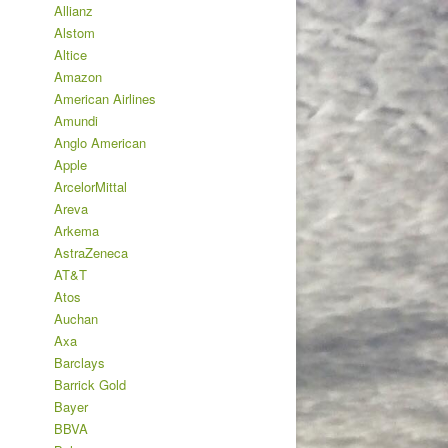
Allianz
Alstom
Altice
Amazon
American Airlines
Amundi
Anglo American
Apple
ArcelorMittal
Areva
Arkema
AstraZeneca
AT&T
Atos
Auchan
Axa
Barclays
Barrick Gold
Bayer
BBVA