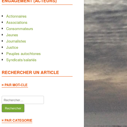
ENGAGEMENT (ACTEURS)
Actionnaires
Associations
Consommateurs
Jeunes
Journalistes
Justice
Peuples autochtones
Syndicats/salariés
RECHERCHER UN ARTICLE
¤ PAR MOT-CLE
Rechercher :
¤ PAR CATEGORIE