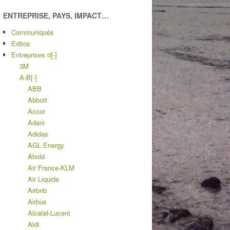
ENTREPRISE, PAYS, IMPACT…
Communiqués
Editos
Entreprises ¤
[-]
3M
A-B
[-]
ABB
Abbott
Accor
Adani
Adidas
AGL Energy
Ahold
Air France-KLM
Air Liquide
Airbnb
Airbus
Alcatel-Lucent
Aldi