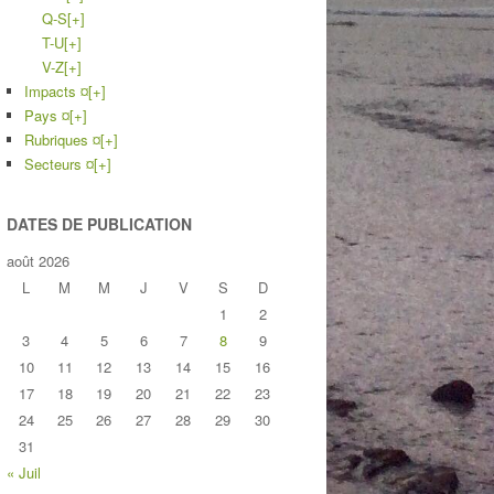
Q-S
[+]
T-U
[+]
V-Z
[+]
Impacts ¤
[+]
Pays ¤
[+]
Rubriques ¤
[+]
Secteurs ¤
[+]
DATES DE PUBLICATION
août 2026
L
M
M
J
V
S
D
1
2
3
4
5
6
7
8
9
10
11
12
13
14
15
16
17
18
19
20
21
22
23
24
25
26
27
28
29
30
31
« Juil