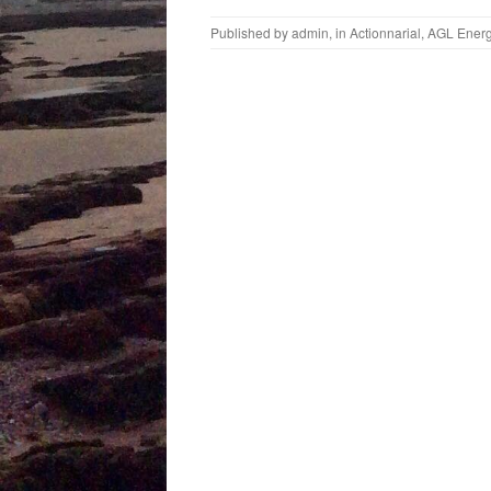
Published by
admin
, in
Actionnarial
,
AGL Ener