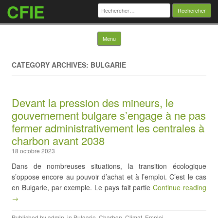
CFIE
Rechercher :
Skip to content
Menu
CATEGORY ARCHIVES: BULGARIE
Devant la pression des mineurs, le
gouvernement bulgare s’engage à ne pas
fermer administrativement les centrales à
charbon avant 2038
18 octobre 2023
Dans de nombreuses situations, la transition écologique
s’oppose encore au pouvoir d’achat et à l’emploi. C’est le cas
en Bulgarie, par exemple. Le pays fait partie
Continue reading
→
Published by
admin
, in
Bulgarie
,
Charbon
,
Climat
,
Emploi
,