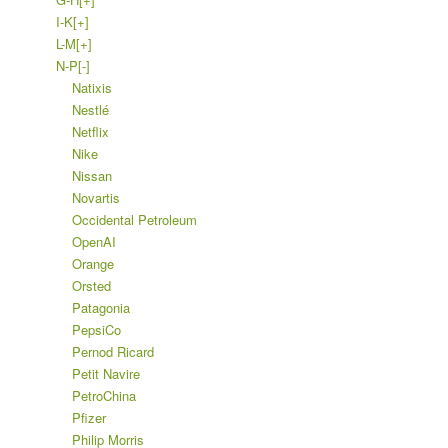
I-K
[+]
L-M
[+]
N-P
[-]
Natixis
Nestlé
Netflix
Nike
Nissan
Novartis
Occidental Petroleum
OpenAI
Orange
Orsted
Patagonia
PepsiCo
Pernod Ricard
Petit Navire
PetroChina
Pfizer
Philip Morris