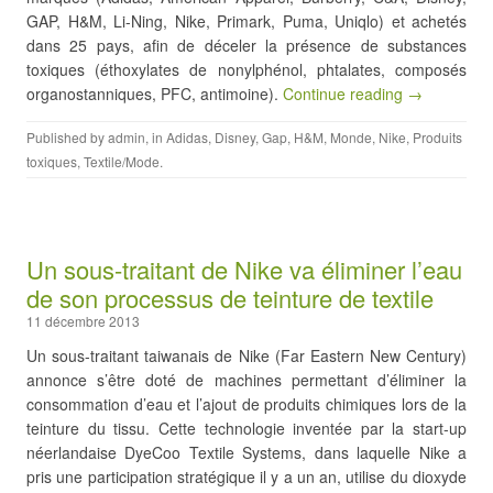
GAP, H&M, Li-Ning, Nike, Primark, Puma, Uniqlo) et achetés
dans 25 pays, afin de déceler la présence de substances
toxiques (éthoxylates de nonylphénol, phtalates, composés
organostanniques, PFC, antimoine).
Continue reading →
Published by
admin
, in
Adidas
,
Disney
,
Gap
,
H&M
,
Monde
,
Nike
,
Produits
toxiques
,
Textile/Mode
.
Un sous-traitant de Nike va éliminer l’eau
de son processus de teinture de textile
11 décembre 2013
Un sous-traitant taiwanais de Nike (Far Eastern New Century)
annonce s’être doté de machines permettant d’éliminer la
consommation d’eau et l’ajout de produits chimiques lors de la
teinture du tissu. Cette technologie inventée par la start-up
néerlandaise DyeCoo Textile Systems, dans laquelle Nike a
pris une participation stratégique il y a un an, utilise du dioxyde