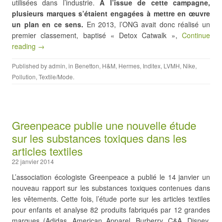
utilisées dans l’industrie.
A l’issue de cette campagne,
plusieurs marques s’étaient engagées à mettre en œuvre
un plan en ce sens.
En 2013, l’ONG avait donc réalisé un
premier classement, baptisé « Detox Catwalk »,
Continue
reading →
Published by
admin
, in
Benetton
,
H&M
,
Hermes
,
Inditex
,
LVMH
,
Nike
,
Pollution
,
Textile/Mode
.
Greenpeace publie une nouvelle étude
sur les substances toxiques dans les
articles textiles
22 janvier 2014
L’association écologiste Greenpeace a publié le 14 janvier un
nouveau rapport sur les substances toxiques contenues dans
les vêtements. Cette fois, l’étude porte sur les articles textiles
pour enfants et analyse 82 produits fabriqués par 12 grandes
marques (Adidas, American Apparel, Burberry, C&A, Disney,