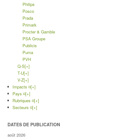
Philips
Posco
Prada
Primark
Procter & Gamble
PSA Groupe
Publicis
Puma
PVH
Q-S
[+]
T-U
[+]
V-Z
[+]
Impacts ¤
[+]
Pays ¤
[+]
Rubriques ¤
[+]
Secteurs ¤
[+]
DATES DE PUBLICATION
août 2026