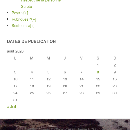
Sûreté
Pays ¤
[+]
Rubriques ¤
[+]
Secteurs ¤
[+]
DATES DE PUBLICATION
août 2026
L
M
M
J
V
S
D
1
2
3
4
5
6
7
8
9
10
11
12
13
14
15
16
17
18
19
20
21
22
23
24
25
26
27
28
29
30
31
« Juil
Proudly powered by WordPress
|
Theme RCG Forest