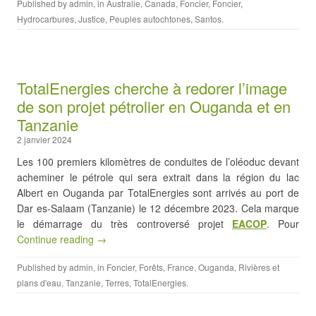
Published by
admin
, in
Australie
,
Canada
,
Foncier
,
Foncier
,
Hydrocarbures
,
Justice
,
Peuples autochtones
,
Santos
.
TotalEnergies cherche à redorer l’image
de son projet pétrolier en Ouganda et en
Tanzanie
2 janvier 2024
Les 100 premiers kilomètres de conduites de l’oléoduc devant
acheminer le pétrole qui sera extrait dans la région du lac
Albert en Ouganda par TotalEnergies sont arrivés au port de
Dar es-Salaam (Tanzanie) le 12 décembre 2023. Cela marque
le démarrage du très controversé projet
EACOP
. Pour
Continue reading →
Published by
admin
, in
Foncier
,
Forêts
,
France
,
Ouganda
,
Rivières et
plans d'eau
,
Tanzanie
,
Terres
,
TotalEnergies
.