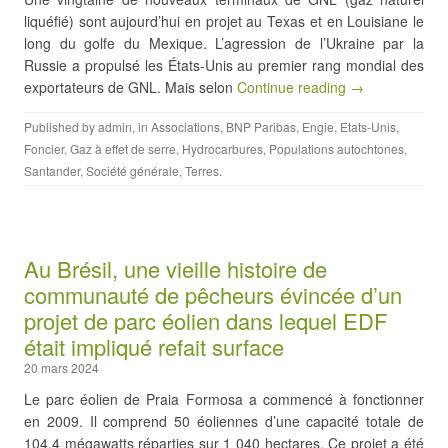
liquéfié) sont aujourd’hui en projet au Texas et en Louisiane le
long du golfe du Mexique. L’agression de l’Ukraine par la
Russie a propulsé les États-Unis au premier rang mondial des
exportateurs de GNL. Mais selon
Continue reading →
Published by
admin
, in
Associations
,
BNP Paribas
,
Engie
,
Etats-Unis
,
Foncier
,
Gaz à effet de serre
,
Hydrocarbures
,
Populations autochtones
,
Santander
,
Société générale
,
Terres
.
Au Brésil, une vieille histoire de
communauté de pêcheurs évincée d’un
projet de parc éolien dans lequel EDF
était impliqué refait surface
20 mars 2024
Le parc éolien de Praia Formosa a commencé à fonctionner
en 2009. Il comprend 50 éoliennes d’une capacité totale de
104,4 mégawatts réparties sur 1 040 hectares. Ce projet a été