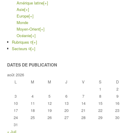
Amérique latine
[+]
Asie
[+]
Europe
[+]
Monde
Moyen-Orient
[+]
Océanie
[+]
Rubriques ¤
[+]
Secteurs ¤
[+]
DATES DE PUBLICATION
août 2026
L
M
M
J
V
S
D
1
2
3
4
5
6
7
8
9
10
11
12
13
14
15
16
17
18
19
20
21
22
23
24
25
26
27
28
29
30
31
« Juil