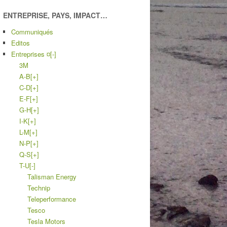
ENTREPRISE, PAYS, IMPACT…
Communiqués
Editos
Entreprises ¤
[-]
3M
A-B
[+]
C-D
[+]
E-F
[+]
G-H
[+]
I-K
[+]
L-M
[+]
N-P
[+]
Q-S
[+]
T-U
[-]
Talisman Energy
Technip
Teleperformance
Tesco
Tesla Motors