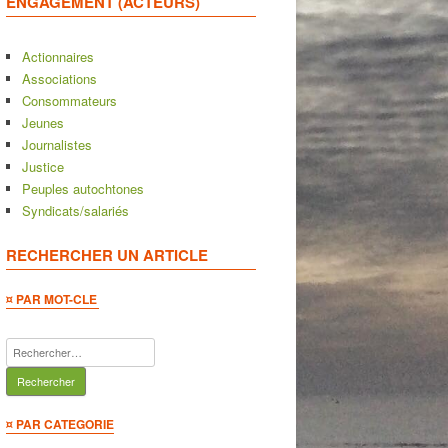
ENGAGEMENT (ACTEURS)
Actionnaires
Associations
Consommateurs
Jeunes
Journalistes
Justice
Peuples autochtones
Syndicats/salariés
RECHERCHER UN ARTICLE
¤ PAR MOT-CLE
Rechercher :
¤ PAR CATEGORIE