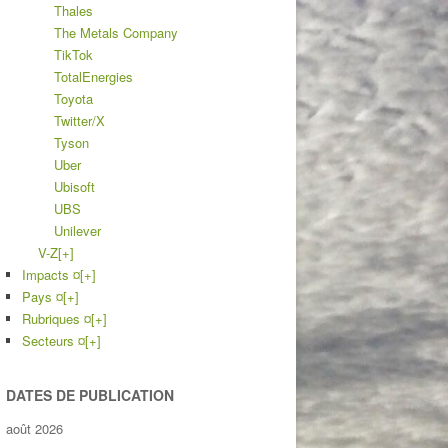
Thales
The Metals Company
TikTok
TotalEnergies
Toyota
Twitter/X
Tyson
Uber
Ubisoft
UBS
Unilever
V-Z
[+]
Impacts ¤
[+]
Pays ¤
[+]
Rubriques ¤
[+]
Secteurs ¤
[+]
DATES DE PUBLICATION
août 2026