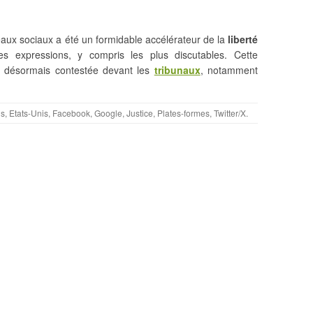
aux sociaux a été un formidable accélérateur de la
liberté
es expressions, y compris les plus discutables. Cette
est désormais contestée devant les
tribunaux
, notamment
ns
,
Etats-Unis
,
Facebook
,
Google
,
Justice
,
Plates-formes
,
Twitter/X
.