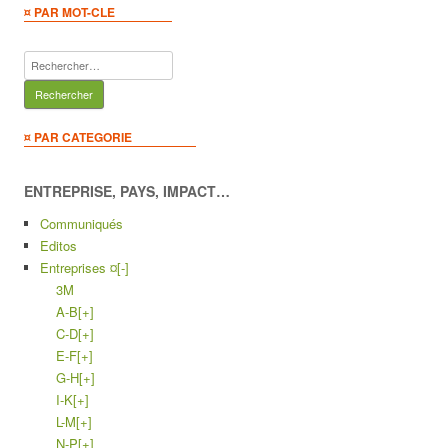
¤ PAR MOT-CLE
Rechercher :
¤ PAR CATEGORIE
ENTREPRISE, PAYS, IMPACT…
Communiqués
Editos
Entreprises ¤
[-]
3M
A-B
[+]
C-D
[+]
E-F
[+]
G-H
[+]
I-K
[+]
L-M
[+]
N-P
[+]