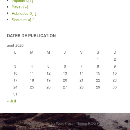
Impacts ¤
[+]
Pays ¤
[+]
Rubriques ¤
[+]
Secteurs ¤
[+]
DATES DE PUBLICATION
août 2026
L
M
M
J
V
S
D
1
2
3
4
5
6
7
8
9
10
11
12
13
14
15
16
17
18
19
20
21
22
23
24
25
26
27
28
29
30
31
« Juil
Proudly powered by WordPress
|
Theme RCG Forest