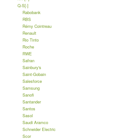
Q-S
[-]
Rabobank
RBS
Rémy Cointreau
Renault
Rio Tinto
Roche
RWE
Safran
Sainbury's
Saint-Gobain
Salesforce
Samsung
Sanofi
Santander
Santos
Sasol
Saudi Aramco
Schneider Electric
Scor