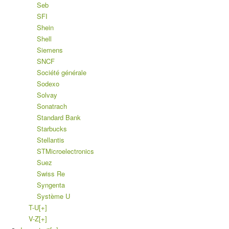
Seb
SFI
Shein
Shell
Siemens
SNCF
Société générale
Sodexo
Solvay
Sonatrach
Standard Bank
Starbucks
Stellantis
STMicroelectronics
Suez
Swiss Re
Syngenta
Système U
T-U
[+]
V-Z
[+]