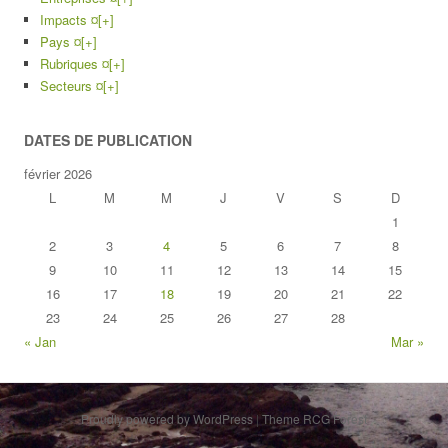
Impacts ¤
[+]
Pays ¤
[+]
Rubriques ¤
[+]
Secteurs ¤
[+]
DATES DE PUBLICATION
février 2026
L
M
M
J
V
S
D
1
2
3
4
5
6
7
8
9
10
11
12
13
14
15
16
17
18
19
20
21
22
23
24
25
26
27
28
« Jan
Mar »
Proudly powered by WordPress
|
Theme RCG Forest