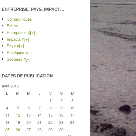
ENTREPRISE, PAYS, IMPACT…
Communiqués
Editos
Entreprises ¤
[+]
Impacts ¤
[+]
Pays ¤
[+]
Rubriques ¤
[+]
Secteurs ¤
[+]
DATES DE PUBLICATION
avril 2016
L
M
M
J
V
S
D
1
2
3
4
5
6
7
8
9
10
11
12
13
14
15
16
17
18
19
20
21
22
23
24
25
26
27
28
29
30