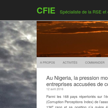
CFIE
Spécialiste de la RSE et
A PROPOS
ACTIVITÉS
COMMANDER
Au Nigeria, la pression mo
entreprises accusées de c
12 avril 2016
Parmi les 168 pays répertoriés sur l’é
(Corruption Perceptions Index) de l’asso
136
rang et sa position n’a guère 
e