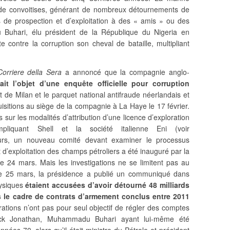
t de convoitises, générant de nombreux détournements de
es de prospection et d’exploitation à des « amis » ou des
Buhari, élu président de la République du Nigeria en
e contre la corruption son cheval de bataille, multipliant
Corriere della Sera
a annoncé que la compagnie anglo-
ait l’objet d’une enquête officielle pour corruption
et de Milan et le parquet national antifraude néerlandais et
sitions au siège de la compagnie à La Haye le 17 février.
 sur les modalités d’attribution d’une licence d’exploration
liquant Shell et la société italienne Eni (voir
urs, un nouveau comité devant examiner le processus
et d’exploitation des champs pétroliers a été inauguré par la
 24 mars. Mais les investigations ne se limitent pas au
e 25 mars, la présidence a publié un communiqué dans
hysiques
étaient accusées d’avoir détourné 48 milliards
s le cadre de contrats d’armement conclus entre 2011
rations n’ont pas pour seul objectif de régler des comptes
luck Jonathan, Muhammadu Buhari ayant lui-même été
es 70, alors qu’il était ministre du Pétrole et président