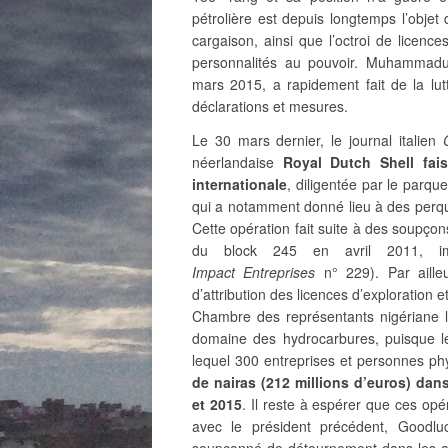
pétrolière est depuis longtemps l’obje
cargaison, ainsi que l’octroi de licenc
personnalités au pouvoir. Muhammadu 
mars 2015, a rapidement fait de la lutt
déclarations et mesures.
Le 30 mars dernier, le journal italien
néerlandaise
Royal Dutch Shell fais
internationale
, diligentée par le parqu
qui a notamment donné lieu à des perqui
Cette opération fait suite à des soupçons
du block 245 en avril 2011, imp
Impact Entreprises
n° 229). Par aille
d’attribution des licences d’exploration 
Chambre des représentants nigériane le
domaine des hydrocarbures, puisque l
lequel 300 entreprises et personnes p
de nairas (212 millions d’euros) dan
et 2015
. Il reste à espérer que ces opé
avec le président précédent, Good
soupçonné de détournement dans les anné