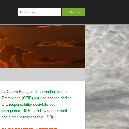
Rechercher :
Le Centre Français d’Information sur les
Entreprises (CFIE) est une agence dédiée
à la responsabilité sociétale des
entreprises (RSE) et à l’investissement
socialement responsable (ISR)