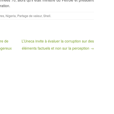
ration.
res
,
Nigeria
,
Partage de valeur
,
Shell
.
re de
L’Uneca invite à évaluer la corruption sur des
angereux
éléments factuels et non sur la perception →