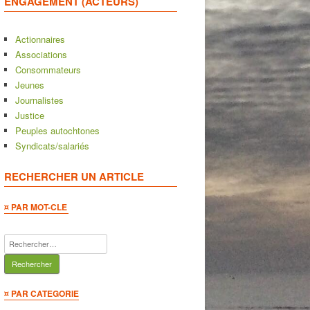
ENGAGEMENT (ACTEURS)
Actionnaires
Associations
Consommateurs
Jeunes
Journalistes
Justice
Peuples autochtones
Syndicats/salariés
RECHERCHER UN ARTICLE
¤ PAR MOT-CLE
Rechercher :
¤ PAR CATEGORIE