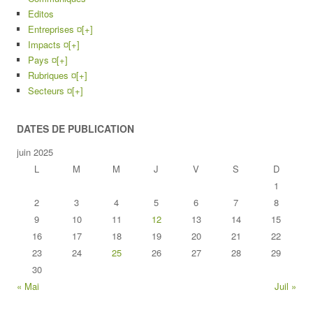
Editos
Entreprises ¤
[+]
Impacts ¤
[+]
Pays ¤
[+]
Rubriques ¤
[+]
Secteurs ¤
[+]
DATES DE PUBLICATION
juin 2025
L
M
M
J
V
S
D
1
2
3
4
5
6
7
8
9
10
11
12
13
14
15
16
17
18
19
20
21
22
23
24
25
26
27
28
29
30
« Mai
Juil »