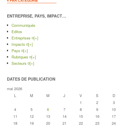
¤ PAR CATEGORIE
ENTREPRISE, PAYS, IMPACT…
Communiqués
Editos
Entreprises ¤
[+]
Impacts ¤
[+]
Pays ¤
[+]
Rubriques ¤
[+]
Secteurs ¤
[+]
DATES DE PUBLICATION
mai 2026
L
M
M
J
V
S
D
1
2
3
4
5
6
7
8
9
10
11
12
13
14
15
16
17
18
19
20
21
22
23
24