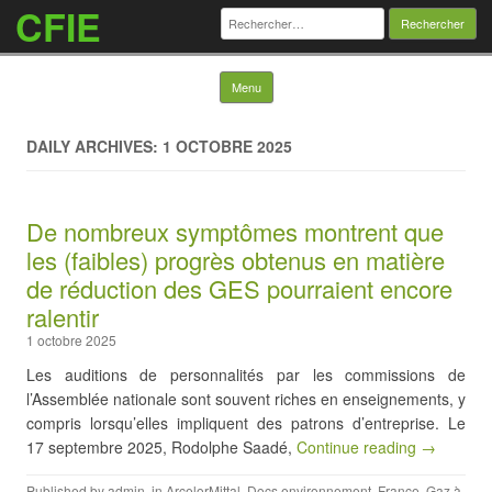
CFIE
Rechercher :
Skip to content
Menu
DAILY ARCHIVES: 1 OCTOBRE 2025
De nombreux symptômes montrent que
les (faibles) progrès obtenus en matière
de réduction des GES pourraient encore
ralentir
1 octobre 2025
Les auditions de personnalités par les commissions de
l’Assemblée nationale sont souvent riches en enseignements, y
compris lorsqu’elles impliquent des patrons d’entreprise. Le
17 septembre 2025, Rodolphe Saadé,
Continue reading →
Published by
admin
, in
ArcelorMittal
,
Docs environnement
,
France
,
Gaz à