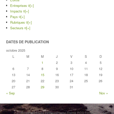
Entreprises ¤
[+]
Impacts ¤
[+]
Pays ¤
[+]
Rubriques ¤
[+]
Secteurs ¤
[+]
DATES DE PUBLICATION
octobre 2025
L
M
M
J
V
S
D
1
2
3
4
5
6
7
8
9
10
11
12
13
14
15
16
17
18
19
20
21
22
23
24
25
26
27
28
29
30
31
« Sep
Nov »
Proudly powered by WordPress
|
Theme RCG Forest