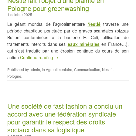
Nestlé fait l’objet d’une plainte en
Pologne pour greenwashing
1 octobre 2025
Le géant mondial de l’agroalimentaire
Nestlé
traverse une
période chaotique ponctuée par de graves scandales (pizzas
Buitoni contaminées à la bactérie E. Coli, utilisation de
traitements interdits dans ses
eaux m
i
nérales
en France…),
qui s’est traduite par une érosion continue du cours de son
action
Continue reading →
Published by
admin
, in
Agroalimentaire
,
Communication
,
Nestlé
,
Pologne
.
Une société de fast fashion a conclu un
accord avec une fédération syndicale
pour garantir le respect des droits
sociaux dans sa logistique
1 octobre 2025