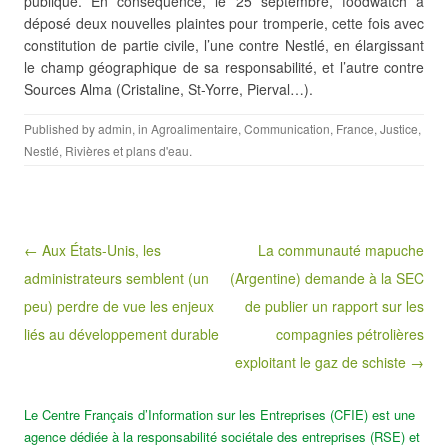
publique. En conséquence, le 25 septembre, foodwatch a
déposé deux nouvelles plaintes pour tromperie, cette fois avec
constitution de partie civile, l’une contre Nestlé, en élargissant
le champ géographique de sa responsabilité, et l’autre contre
Sources Alma (Cristaline, St-Yorre, Pierval…).
Published by
admin
, in
Agroalimentaire
,
Communication
,
France
,
Justice
,
Nestlé
,
Rivières et plans d'eau
.
Post navigation
← Aux États-Unis, les
La communauté mapuche
administrateurs semblent (un
(Argentine) demande à la SEC
peu) perdre de vue les enjeux
de publier un rapport sur les
liés au développement durable
compagnies pétrolières
exploitant le gaz de schiste →
Le Centre Français d’Information sur les Entreprises (CFIE) est une
agence dédiée à la responsabilité sociétale des entreprises (RSE) et