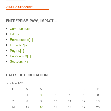
¤ PAR CATEGORIE
ENTREPRISE, PAYS, IMPACT…
Communiqués
Editos
Entreprises ¤
[+]
Impacts ¤
[+]
Pays ¤
[+]
Rubriques ¤
[+]
Secteurs ¤
[+]
DATES DE PUBLICATION
octobre 2024
L
M
M
J
V
S
D
1
2
3
4
5
6
7
8
9
10
11
12
13
14
15
16
17
18
19
20