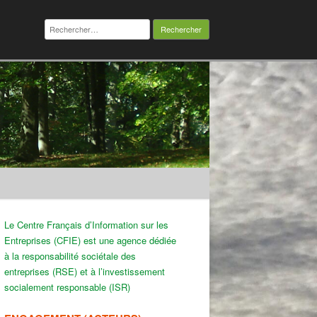
Rechercher :
Le Centre Français d’Information sur les
Entreprises (CFIE) est une agence dédiée
à la responsabilité sociétale des
entreprises (RSE) et à l’investissement
socialement responsable (ISR)