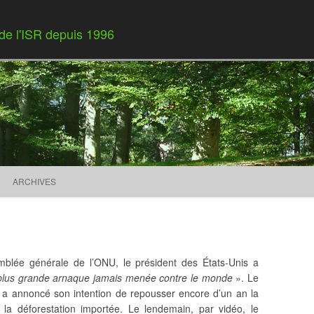
 de l'ISR depuis 1996
Skip to content
ARCHIVES
mblée générale de l’ONU, le président des États-Unis a
plus grande arnaque jamais menée contre le monde
». Le
a annoncé son intention de repousser encore d’un an la
la déforestation importée. Le lendemain, par vidéo, le