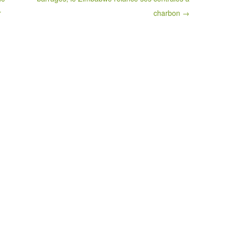
r
charbon →