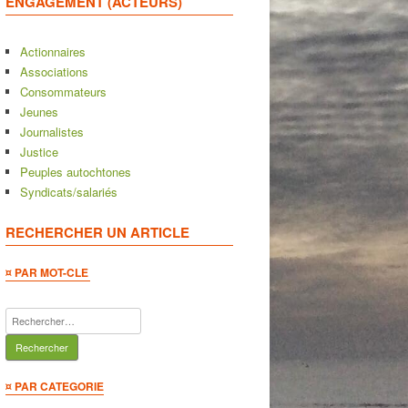
ENGAGEMENT (ACTEURS)
Actionnaires
Associations
Consommateurs
Jeunes
Journalistes
Justice
Peuples autochtones
Syndicats/salariés
RECHERCHER UN ARTICLE
¤ PAR MOT-CLE
Rechercher :
¤ PAR CATEGORIE