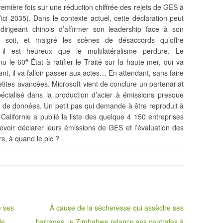
remière fois sur une réduction chiffrée des rejets de GES à
i 2035). Dans le contexte actuel, cette déclaration peut
irigeant chinois d’affirmer son leadership face à son
n soit, et malgré les scènes de désaccords qu’offre
 il est heureux que le multilatéralisme perdure. Le
nu le 60
État à ratifier le Traité sur la haute mer, qui va
e
nt, il va falloir passer aux actes… En attendant, sans faire
etites avancées. Microsoft vient de conclure un partenariat
pécialisé dans la production d’acier à émissions presque
es de données. Un petit pas qui demande à être reproduit à
Californie a publié la liste des quelque 4 150 entreprises
devoir déclarer leurs émissions de GES et l’évaluation des
rs, à quand le pic ?
e ses
À cause de la sécheresse qui assèche ses
de
barrages, le Zimbabwe relance ses centrales à