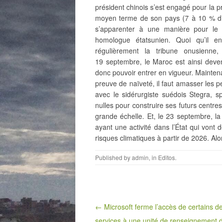
président chinois s’est engagé pour la p
moyen terme de son pays (7 à 10 % d’ic
s’apparenter à une manière pour le d
homologue étatsunien. Quoi qu’il e
régulièrement la tribune onusienne,
19 septembre, le Maroc est ainsi deve
donc pouvoir entrer en vigueur. Maintena
preuve de naïveté, il faut amasser les p
avec le sidérurgiste suédois Stegra, s
nulles pour construire ses futurs centr
grande échelle. Et, le 23 septembre, la 
ayant une activité dans l’État qui vont 
risques climatiques à partir de 2026. Alo
Published by
admin
, in
Editos
.
Post navigation
← Microsoft ferme l’accès de certains d
services à une unité de renseignement 