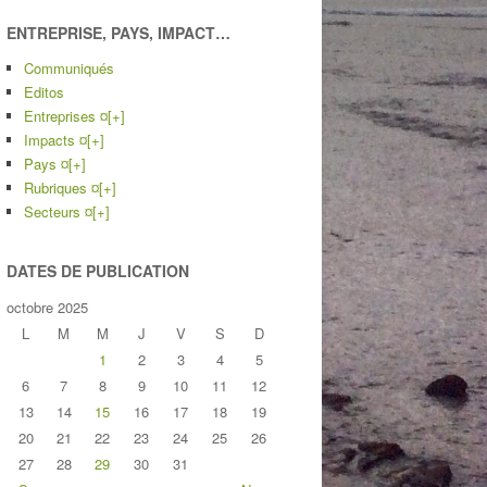
ENTREPRISE, PAYS, IMPACT…
Communiqués
Editos
Entreprises ¤
[+]
Impacts ¤
[+]
Pays ¤
[+]
Rubriques ¤
[+]
Secteurs ¤
[+]
DATES DE PUBLICATION
octobre 2025
L
M
M
J
V
S
D
1
2
3
4
5
6
7
8
9
10
11
12
13
14
15
16
17
18
19
20
21
22
23
24
25
26
27
28
29
30
31