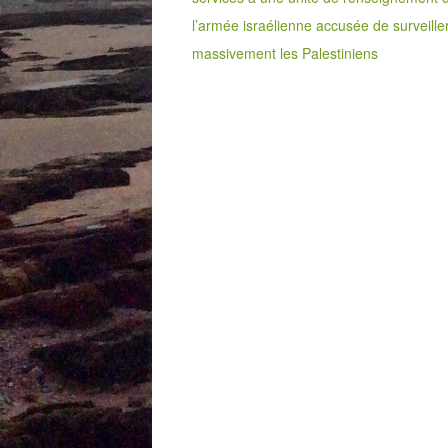
l’armée israélienne accusée de surveille
massivement les Palestiniens