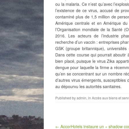
ou la malaria. Ce n’est qu’avec l’explo
l’existence de ce virus, accusé de pro
contaminé plus de 1,5 million de perso
Amérique centrale et en Amérique du 
l’Organisation mondiale de la Santé (O
2016. Les acteurs de l’industrie ph
recherche d’un vaccin : entreprises phar
GSK (groupe britannique), universités 
Dans cette course qui pourrait aboutir à
bien placé, puisque le virus Zika appartie
dengue pour laquelle la firme a récemm
qu’en se concentrant sur un nombre rédu
d’autres virus émergents, susceptibles 
au dépourvu les autorités sanitaires.
Published by
admin
, in
Accès aux biens et serv
Post navigation
← AccorHotels instaure un « shadow c