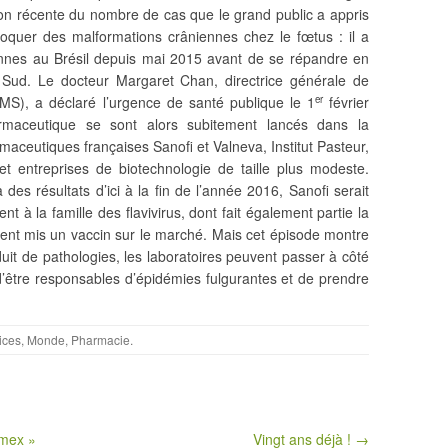
sion récente du nombre de cas que le grand public a appris
voquer des malformations crâniennes chez le fœtus : il a
nnes au Brésil depuis mai 2015 avant
de se répandre en
Sud. Le docteur Margaret Chan, directrice générale de
MS), a déclaré l’urgence de santé publique le 1
février
er
armaceutique se sont alors subitement lancés dans la
maceutiques françaises Sanofi et Valneva, Institut Pasteur,
et entreprises de biotechnologie de taille plus modeste.
 des résultats d’ici à la fin de l’année 2016, Sanofi serait
nt à la famille des flavivirus, dont fait également partie la
ent mis un vaccin sur le marché. Mais cet épisode montre
it de pathologies, les laboratoires peuvent passer à côté
d’être responsables d’épidémies fulgurantes et de prendre
ices
,
Monde
,
Pharmacie
.
omex »
Vingt ans déjà ! →