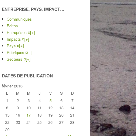
ENTREPRISE, PAYS, IMPACT…
Communiqués
Editos
Entreprises ¤
[+]
Impacts ¤
[+]
Pays ¤
[+]
Rubriques ¤
[+]
Secteurs ¤
[+]
DATES DE PUBLICATION
février 2016
L
M
M
J
V
S
D
1
2
3
4
5
6
7
8
9
10
11
12
13
14
15
16
17
18
19
20
21
22
23
24
25
26
27
28
29