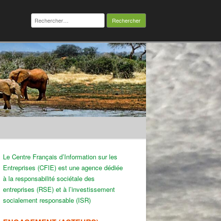
Rechercher :
Le Centre Français d’Information sur les
Entreprises (CFIE) est une agence dédiée
à la responsabilité sociétale des
entreprises (RSE) et à l’investissement
socialement responsable (ISR)