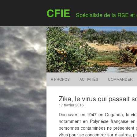
CFIE
Spécialiste de la RSE et
A PROPOS
ACTIVITÉS
COMMANDER
Zika, le virus qui passait 
17 février 2016
Découvert en 1947 en Ouganda, le viru
notamment en Polynésie française en
personnes contaminées ne présentent p
virus pour se concentrer sur d’autres, 