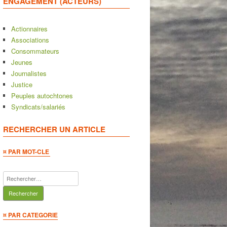
ENGAGEMENT (ACTEURS)
Actionnaires
Associations
Consommateurs
Jeunes
Journalistes
Justice
Peuples autochtones
Syndicats/salariés
RECHERCHER UN ARTICLE
¤ PAR MOT-CLE
Rechercher :
¤ PAR CATEGORIE