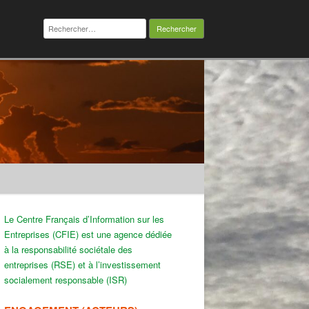
Rechercher :
Le Centre Français d’Information sur les
Entreprises (CFIE) est une agence dédiée
à la responsabilité sociétale des
entreprises (RSE) et à l’investissement
socialement responsable (ISR)