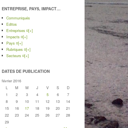
ENTREPRISE, PAYS, IMPACT…
Communiqués
Editos
Entreprises ¤
[+]
Impacts ¤
[+]
Pays ¤
[+]
Rubriques ¤
[+]
Secteurs ¤
[+]
DATES DE PUBLICATION
février 2016
L
M
M
J
V
S
D
1
2
3
4
5
6
7
8
9
10
11
12
13
14
15
16
17
18
19
20
21
22
23
24
25
26
27
28
29