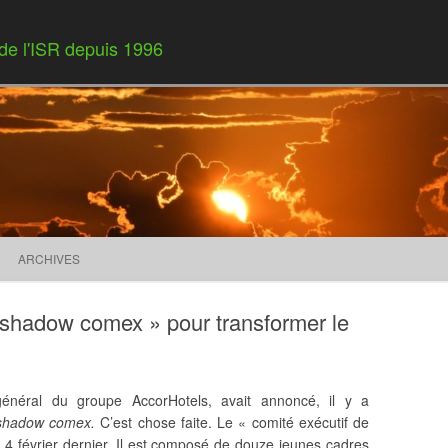
 de l'ISR depuis 1996
Skip to content
ARCHIVES
 shadow comex » pour transformer le
 général du groupe AccorHotels, avait annoncé, il y a
hadow comex.
C’est chose faite. Le « comité exécutif de
 4 février dernier. Il est composé de douze jeunes cadres