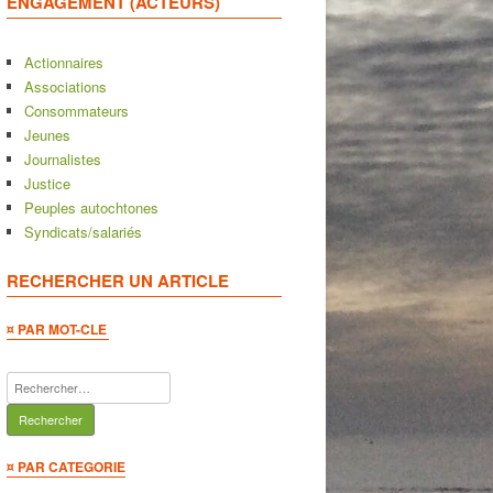
ENGAGEMENT (ACTEURS)
Actionnaires
Associations
Consommateurs
Jeunes
Journalistes
Justice
Peuples autochtones
Syndicats/salariés
RECHERCHER UN ARTICLE
¤ PAR MOT-CLE
Rechercher :
¤ PAR CATEGORIE