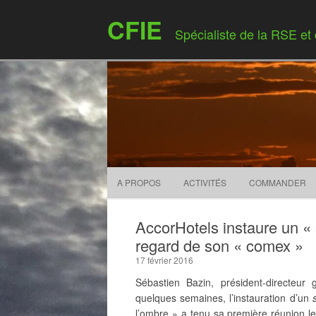
CFIE
Spécialiste de la RSE et
A PROPOS
ACTIVITÉS
COMMANDER
AccorHotels instaure un «
regard de son « comex »
17 février 2016
Sébastien Bazin, président-directeur
quelques semaines, l’instauration d’un
s
l’ombre » a tenu sa première réunion le