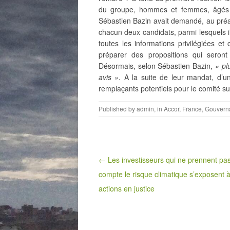
du groupe, hommes et femmes, âgés de
Sébastien Bazin avait demandé, au pré
chacun deux candidats, parmi lesquels i
toutes les informations privilégiées et
préparer des propositions qui sero
Désormais, selon Sébastien Bazin,
« plu
avis »
. A la suite de leur mandat, d’un
remplaçants potentiels pour le comité su
Published by
admin
, in
Accor
,
France
,
Gouvern
Post navigation
← Les investisseurs qui ne prennent pa
compte le risque climatique s’exposent 
actions en justice