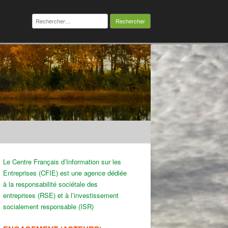
Rechercher :
Le Centre Français d’Information sur les
Entreprises (CFIE) est une agence dédiée
à la responsabilité sociétale des
entreprises (RSE) et à l’investissement
socialement responsable (ISR)