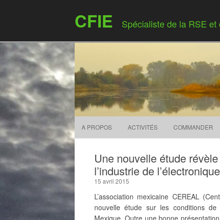
CFIE
Spécialiste de la RSE et
A PROPOS
ACTIVITÉS
COMMANDER
Une nouvelle étude révèle 
l’industrie de l’électroniq
15 avril 2015
L’association mexicaine CEREAL (Cent
nouvelle étude sur les conditions de t
Mexique. Outre une bonne présentation du