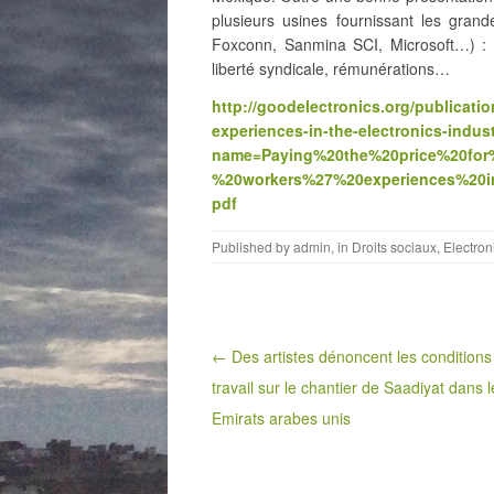
plusieurs usines fournissant les grand
Foxconn, Sanmina SCI, Microsoft…) : ho
liberté syndicale, rémunérations…
http://goodelectronics.org/publication
experiences-in-the-electronics-indus
name=Paying%20the%20price%20for%2
%20workers%27%20experiences%20in
pdf
Published by
admin
, in
Droits sociaux
,
Electron
Post navigation
← Des artistes dénoncent les conditions
travail sur le chantier de Saadiyat dans l
Emirats arabes unis