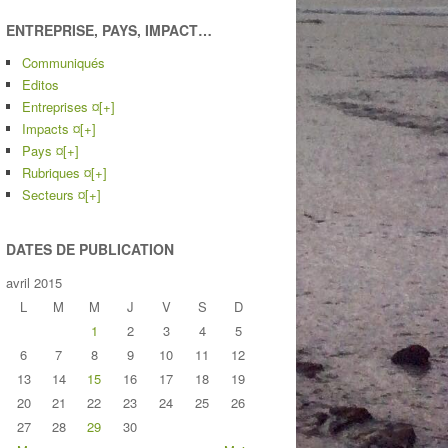
ENTREPRISE, PAYS, IMPACT…
Communiqués
Editos
Entreprises ¤
[+]
Impacts ¤
[+]
Pays ¤
[+]
Rubriques ¤
[+]
Secteurs ¤
[+]
DATES DE PUBLICATION
avril 2015
L
M
M
J
V
S
D
1
2
3
4
5
6
7
8
9
10
11
12
13
14
15
16
17
18
19
20
21
22
23
24
25
26
27
28
29
30