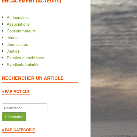
ENGAGEMENT (ACTEURS)
Actionnaires
Associations
Consommateurs
Jeunes
Journalistes
Justice
Peuples autochtones
Syndicats/salariés
RECHERCHER UN ARTICLE
¤ PAR MOT-CLE
Rechercher :
¤ PAR CATEGORIE