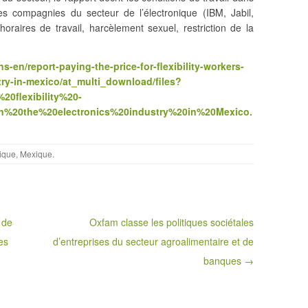
es compagnies du secteur de l’électronique (IBM, Jabil,
raires de travail, harcèlement sexuel, restriction de la
s-en/report-paying-the-price-for-flexibility-workers-
try-in-mexico/at_multi_download/files?
0flexibility%20-
%20the%20electronics%20industry%20in%20Mexico.
ique
,
Mexique
.
 de
Oxfam classe les politiques sociétales
es
d’entreprises du secteur agroalimentaire et de
banques →