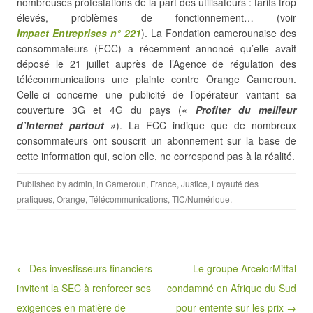
nombreuses protestations de la part des utilisateurs : tarifs trop
élevés, problèmes de fonctionnement… (voir
Impact Entreprises
n° 221
). La Fondation camerounaise des
consommateurs (FCC) a récemment annoncé qu’elle avait
déposé le 21 juillet auprès de l’Agence de régulation des
télécommunications une plainte contre Orange Cameroun.
Celle-ci concerne une publicité de l’opérateur vantant sa
couverture 3G et 4G du pays (
« Profiter du meilleur
d’Internet partout »
). La FCC indique que de nombreux
consommateurs ont souscrit un abonnement sur la base de
cette information qui, selon elle, ne correspond pas à la réalité.
Published by
admin
, in
Cameroun
,
France
,
Justice
,
Loyauté des
pratiques
,
Orange
,
Télécommunications
,
TIC/Numérique
.
Post navigation
← Des investisseurs financiers
Le groupe ArcelorMittal
invitent la SEC à renforcer ses
condamné en Afrique du Sud
exigences en matière de
pour entente sur les prix →