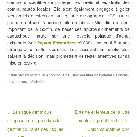
comme susceptible de protéger les forêts et les droits des
communautés locales. Elle s’est également engagée à geler
ses projets d’extension tant qu’une cartographie HCS n’aura
pas été réalisée. L’annonce faite en juin par Michelin, un client
important de la Socfin, de baser ses approvisionnements de
caoutchouc naturel sur une nouvelle politique d’achat
exigeante (voir
Impact Entreprises
n° 239) n’est peut-être pas
étrangère à cette décision. Les associations écologistes
saluent la décision, mais promettent de rester attentives sur sa
mise en œuvre.
Published by
admin
, in
Agro-industrie
,
Biodiversité/Ecosystèmes
,
Foncier
,
Luxembourg
,
Michelin
.
Post navigation
← Le risque climatique
Entente et lenteur de la lutte
s’impose peu à peu dans la
contre la pollution de l’air :
gestion courante des risques
l’Union condamne cinq