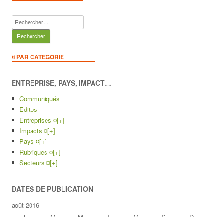
Rechercher :
¤ PAR CATEGORIE
ENTREPRISE, PAYS, IMPACT…
Communiqués
Editos
Entreprises ¤
[+]
Impacts ¤
[+]
Pays ¤
[+]
Rubriques ¤
[+]
Secteurs ¤
[+]
DATES DE PUBLICATION
août 2016
L
M
M
J
V
S
D