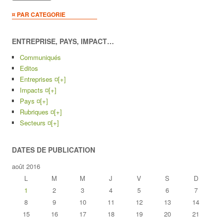
¤ PAR CATEGORIE
ENTREPRISE, PAYS, IMPACT…
Communiqués
Editos
Entreprises ¤
[+]
Impacts ¤
[+]
Pays ¤
[+]
Rubriques ¤
[+]
Secteurs ¤
[+]
DATES DE PUBLICATION
août 2016
L
M
M
J
V
S
D
1
2
3
4
5
6
7
8
9
10
11
12
13
14
15
16
17
18
19
20
21