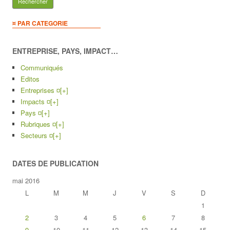
¤ PAR CATEGORIE
ENTREPRISE, PAYS, IMPACT…
Communiqués
Editos
Entreprises ¤
[+]
Impacts ¤
[+]
Pays ¤
[+]
Rubriques ¤
[+]
Secteurs ¤
[+]
DATES DE PUBLICATION
mai 2016
L
M
M
J
V
S
D
1
2
3
4
5
6
7
8
9
10
11
12
13
14
15