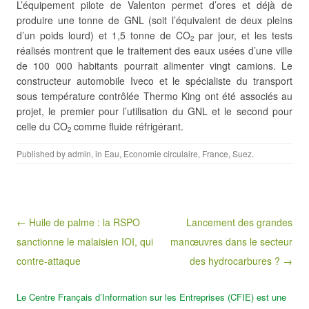
L’équipement pilote de Valenton
permet d’ores et déjà de
produire une tonne de GNL (soit l’équivalent de deux pleins
d’un poids lourd) et 1,5 tonne de CO
par jour, et les tests
2
réalisés montrent que le traitement des eaux usées d’une ville
de 100 000 habitants pourrait alimenter vingt camions. Le
constructeur automobile Iveco et le spécialiste du transport
sous température contrôlée Thermo King ont été associés au
projet, le premier pour l’utilisation du GNL et le second pour
celle du CO
comme fluide réfrigérant.
2
Published by
admin
, in
Eau
,
Economie circulaire
,
France
,
Suez
.
Post navigation
← Huile de palme : la RSPO
Lancement des grandes
sanctionne le malaisien IOI, qui
manœuvres dans le secteur
contre-attaque
des hydrocarbures ? →
Le Centre Français d’Information sur les Entreprises (CFIE) est une