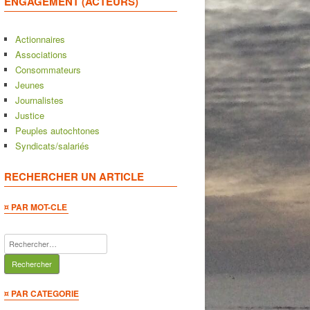
ENGAGEMENT (ACTEURS)
Actionnaires
Associations
Consommateurs
Jeunes
Journalistes
Justice
Peuples autochtones
Syndicats/salariés
RECHERCHER UN ARTICLE
¤ PAR MOT-CLE
Rechercher :
¤ PAR CATEGORIE