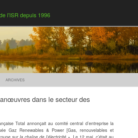
 de l'ISR depuis 1996
Skip to content
ARCHIVES
anœuvres dans le secteur des
ançaise Total annonçait au comité central d’entreprise la
ptisée Gaz Renewables & Power [Gas, renouvelables et
roupe sur la chaîne de l’électricité »
. Le 12 mai, c’était au