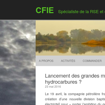
CFIE
Spécialiste de la RSE et
A PROPOS
ACTIVITÉS
COMMANDER
Lancement des grandes m
hydrocarbures ?
23 mai 2016
Le 19 avril, la compagnie pétrolière fr
création d’une nouvelle division ba
électricité] pour
« porter l’ambition du g