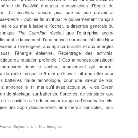
nérale de l’activité énergies renouvelables d’Engie, de
ion d’
« accélérer encore plus que ce que prévoit la
issements »
publiée fin avril par le gouvernement français
enté le 26 mai à Isabelle Kocher,
la directrice générale du
tannique
The Guardian
révélait que l’entreprise anglo-
iellement le lancement d’une nouvelle branche intitulée New
dédiées à l’hydrogène, aux agrocarburants et aux énergies
aussi l’énergie éolienne. Recentrage des activités,
étique ou mutation profonde ? Ces annonces constituent
anœuvres dans le secteur, mouvement qui pourrait
 du reste indiqué le 9 mai qu’il avait fait une offre pour
des batteries haute technologie, pour une valeur de 950
ie a annoncé le 11 mai qu’il avait acquis 80 % de Green
nien de stockage sur batteries. Force est de constater que
s de la société civile de nouveaux angles d’observation vis-
rigine des approvisionnements en minerais sensibles, mais
France
,
Royaume-Uni
,
TotalEnergies
.