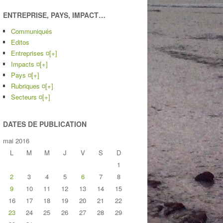
ENTREPRISE, PAYS, IMPACT…
Communiqués
Editos
Entreprises ¤
[+]
Impacts ¤
[+]
Pays ¤
[+]
Rubriques ¤
[+]
Secteurs ¤
[+]
DATES DE PUBLICATION
mai 2016
L
M
M
J
V
S
D
1
2
3
4
5
6
7
8
9
10
11
12
13
14
15
16
17
18
19
20
21
22
23
24
25
26
27
28
29