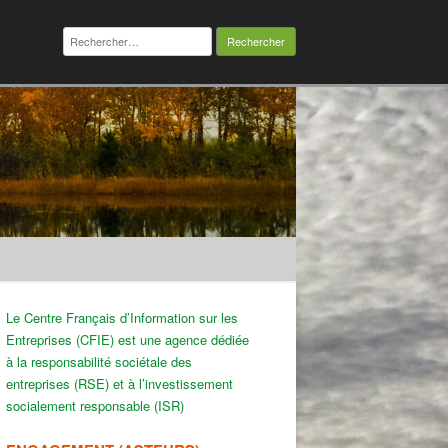
Rechercher :
Le Centre Français d’Information sur les
Entreprises (CFIE) est une agence dédiée
à la responsabilité sociétale des
entreprises (RSE) et à l’investissement
socialement responsable (ISR)