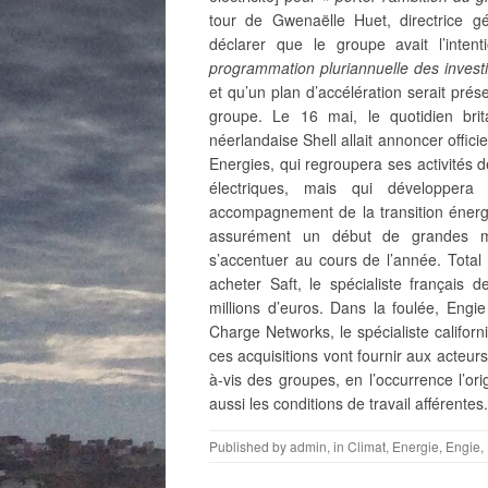
tour de Gwenaëlle Huet, directrice gé
déclarer que le groupe avait l’intent
programmation pluriannuelle des invest
et qu’un plan d’accélération serait prés
groupe. Le 16 mai, le quotidien bri
néerlandaise Shell allait annoncer offic
Energies, qui regroupera ses activités 
électriques, mais qui développera 
accompagnement de la transition énerg
assurément un début de grandes m
s’accentuer au cours de l’année. Total a
acheter Saft, le spécialiste français 
millions d’euros. Dans la foulée, Eng
Charge Networks, le spécialiste califor
ces acquisitions vont fournir aux acteur
à-vis des groupes, en l’occurrence l’o
aussi les conditions de travail afférentes.
Published by
admin
, in
Climat
,
Energie
,
Engie
,