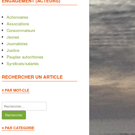
ENGAGEMENT (ACTEURS)
Actionnaires
Associations
Consommateurs
Jeunes
Journalistes
Justice
Peuples autochtones
Syndicats/salariés
RECHERCHER UN ARTICLE
¤ PAR MOT-CLE
Rechercher :
¤ PAR CATEGORIE