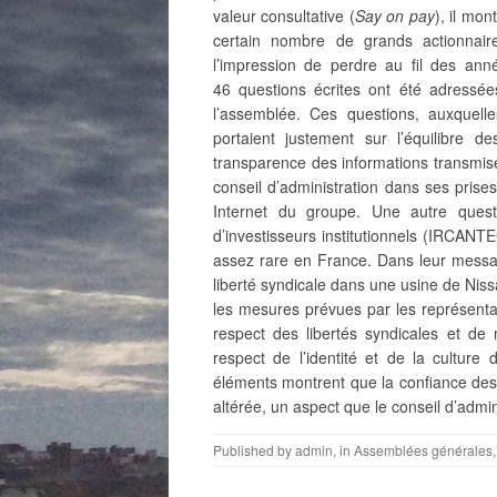
valeur consultative (
Say on pay
), il mo
certain nombre de grands actionnaire
l’impression de perdre au fil des ann
46 questions écrites ont été adressée
l’assemblée. Ces questions, auxquell
portaient justement sur l’équilibre de
transparence des informations transmise
conseil d’administration dans ses prises
Internet du groupe. Une autre ques
d’investisseurs institutionnels (IRCAN
assez rare en France. Dans leur messag
liberté syndicale dans une usine de Nissa
les mesures prévues par les représentan
respect des libertés syndicales et de 
respect de l’identité et de la culture
éléments montrent que la confiance des
altérée, un aspect que le conseil d’admin
Published by
admin
, in
Assemblées générales