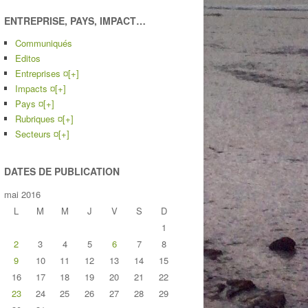
ENTREPRISE, PAYS, IMPACT…
Communiqués
Editos
Entreprises ¤
[+]
Impacts ¤
[+]
Pays ¤
[+]
Rubriques ¤
[+]
Secteurs ¤
[+]
DATES DE PUBLICATION
mai 2016
L
M
M
J
V
S
D
1
2
3
4
5
6
7
8
9
10
11
12
13
14
15
16
17
18
19
20
21
22
23
24
25
26
27
28
29