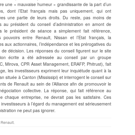
ntre une « mauvaise humeur » grandissante de la part d’un
s, dont l’Etat français mais pas
uniquement, qui ont
ées une partie de leurs droits. Du reste, pas moins de
s au président du conseil d’administration en amont de
es le président de séance a simplement fait référence,
s pouvoirs entre Renault, Nissan et l’Etat français, la
s aux actionnaires, l’indépendance et les prérogatives du
 de décision. Les réponses du conseil figurent sur le site
tion écrite a été adressée au conseil par un groupe
TEC, Mirova, CPR Asset Management, ERAFP, Phitrust), fait
e, les investisseurs expriment leur inquiétude quant à la
n située à Canton (Mississipi) et interrogent le conseil sur
ts de Renault au sein de l’Alliance afin de promouvoir le
négociation collective. La réponse, qui fait référence au
 de chaque entreprise, ne devrait pas les satisfaire. Ces
 investisseurs à l’égard du management est sérieusement
istration ne peut pas ignorer.
,
Renault
.