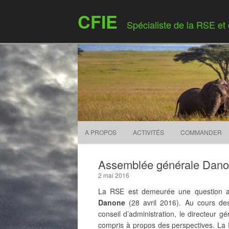
CFIE
Spécialiste de la RSE et
A PROPOS
ACTIVITÉS
COMMANDER
Assemblée générale Danon
2 mai 2016
La RSE est demeurée une question a
Danone
(28 avril 2016). Au cours des
conseil d’administration, le directeur g
compris à propos des perspectives. La