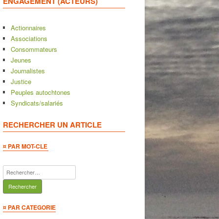
ENGAGEMENT (ACTEURS)
Actionnaires
Associations
Consommateurs
Jeunes
Journalistes
Justice
Peuples autochtones
Syndicats/salariés
RECHERCHER UN ARTICLE
¤ PAR MOT-CLE
Rechercher :
¤ PAR CATEGORIE