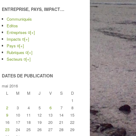
ENTREPRISE, PAYS, IMPACT…
Communiqués
Editos
Entreprises ¤
[+]
Impacts ¤
[+]
Pays ¤
[+]
Rubriques ¤
[+]
Secteurs ¤
[+]
DATES DE PUBLICATION
mai 2016
L
M
M
J
V
S
D
1
2
3
4
5
6
7
8
9
10
11
12
13
14
15
16
17
18
19
20
21
22
23
24
25
26
27
28
29