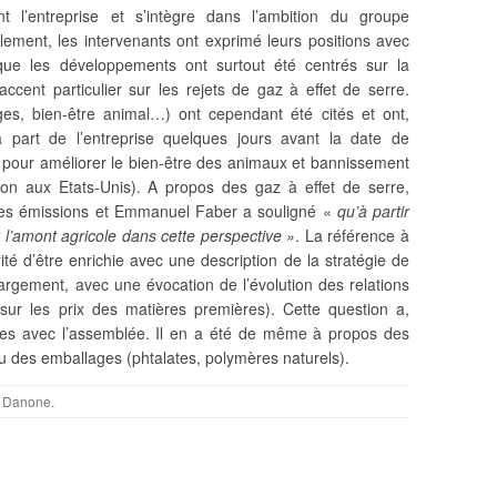
 l’entreprise et s’intègre dans l’ambition du groupe
blement, les intervenants ont exprimé leurs
positions avec
r que les développements ont surtout été centrés sur la
cent particulier sur les rejets de gaz à effet de serre.
es, bien-être animal…) ont cependant été cités et ont,
 la part de l’entreprise quelques jours avant la date de
s pour améliorer le bien-être des animaux et bannissement
on aux Etats-Unis). A propos des gaz à effet de serre,
es émissions et Emmanuel Faber a souligné «
qu’à partir
t l’amont agricole dans cette perspective »
. La référence à
ité d’être enrichie avec une description de la stratégie de
largement, avec une évocation de l’évolution des relations
sur les prix des matières premières). Cette question a,
nges avec l’assemblée. Il en a été de même à propos des
nu des emballages (phtalates, polymères naturels).
,
Danone
.