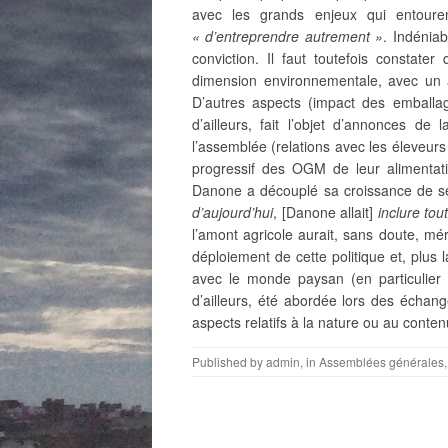
avec les grands enjeux qui entourent
« d’entreprendre autrement »
. Indénia
conviction. Il faut toutefois constate
dimension environnementale, avec un ac
D’autres aspects (impact des emballag
d’ailleurs, fait l’objet d’annonces de
l’assemblée (relations avec les éleveur
progressif des OGM de leur alimentati
Danone a découplé sa croissance de s
d’aujourd’hui
, [Danone allait]
inclure tou
l’amont agricole aurait, sans doute, mér
déploiement de cette politique et, plus 
avec le monde paysan (en particulier 
d’ailleurs, été abordée lors des écha
aspects relatifs à la nature ou au conte
Published by
admin
, in
Assemblées générales