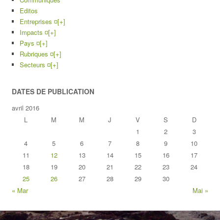
Editos
Entreprises ¤
[+]
Impacts ¤
[+]
Pays ¤
[+]
Rubriques ¤
[+]
Secteurs ¤
[+]
DATES DE PUBLICATION
avril 2016
L
M
M
J
V
S
D
1
2
3
4
5
6
7
8
9
10
11
12
13
14
15
16
17
18
19
20
21
22
23
24
25
26
27
28
29
30
« Mar
Mai »