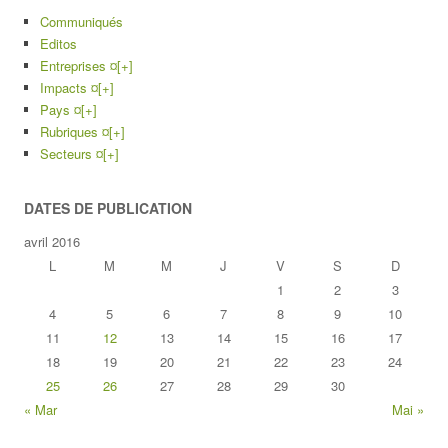
Communiqués
Editos
Entreprises ¤
[+]
Impacts ¤
[+]
Pays ¤
[+]
Rubriques ¤
[+]
Secteurs ¤
[+]
DATES DE PUBLICATION
avril 2016
L
M
M
J
V
S
D
1
2
3
4
5
6
7
8
9
10
11
12
13
14
15
16
17
18
19
20
21
22
23
24
25
26
27
28
29
30
« Mar
Mai »