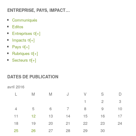
ENTREPRISE, PAYS, IMPACT…
Communiqués
Editos
Entreprises ¤
[+]
Impacts ¤
[+]
Pays ¤
[+]
Rubriques ¤
[+]
Secteurs ¤
[+]
DATES DE PUBLICATION
avril 2016
L
M
M
J
V
S
D
1
2
3
4
5
6
7
8
9
10
11
12
13
14
15
16
17
18
19
20
21
22
23
24
25
26
27
28
29
30