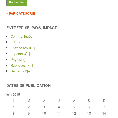
¤ PAR CATEGORIE
ENTREPRISE, PAYS, IMPACT…
Communiqués
Editos
Entreprises ¤
[+]
Impacts ¤
[+]
Pays ¤
[+]
Rubriques ¤
[+]
Secteurs ¤
[+]
DATES DE PUBLICATION
juin 2015
L
M
M
J
V
S
D
1
2
3
4
5
6
7
8
9
10
11
12
13
14