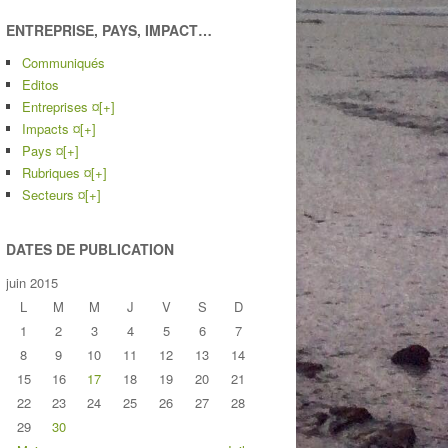
ENTREPRISE, PAYS, IMPACT…
Communiqués
Editos
Entreprises ¤
[+]
Impacts ¤
[+]
Pays ¤
[+]
Rubriques ¤
[+]
Secteurs ¤
[+]
DATES DE PUBLICATION
juin 2015
L
M
M
J
V
S
D
1
2
3
4
5
6
7
8
9
10
11
12
13
14
15
16
17
18
19
20
21
22
23
24
25
26
27
28
29
30