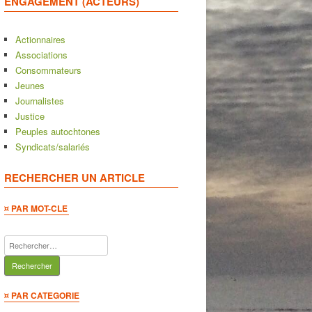
ENGAGEMENT (ACTEURS)
Actionnaires
Associations
Consommateurs
Jeunes
Journalistes
Justice
Peuples autochtones
Syndicats/salariés
RECHERCHER UN ARTICLE
¤ PAR MOT-CLE
Rechercher :
¤ PAR CATEGORIE