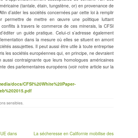
 américaine (tantale, étain, tungstène, or) en provenance de
fin d’aider les sociétés concernées par cette loi à remplir
eur permettre de mettre en œuvre une politique luttant
 conflits à travers le commerce de
ces minerais, la CFSI
t d’éditer un guide pratique. Celui-ci s’adresse également
lementation dans la mesure où elles se situent en amont
tés assujetties. Il peut aussi être utile à toute entreprise
pris les sociétés européennes qui, en principe, ne devraient
on aussi contraignante que leurs homologues américaines
nte des parlementaires européens (voir notre article sur la
g/media/docs/CFSI%20White%20Paper-
Feb%202015.pdf
ons sensibles
.
l’UE dans
La sécheresse en Californie mobilise des