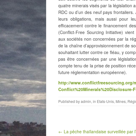
quatre minerais visés par la législation
RDC ou d’un des neuf pays frontaliers. A
leurs obligations, mais aussi pour l
efficacement contre le financement des
(Conflict-Free Sourcing Initiative) vien
aux sociétés non concernées par la rég
de la chaîne d’approvisionnement de socié
souhaitant lutter contre ce fléau, y com
pas être concernées par une législati
compte tenu de la prise de position réce
future réglementation européenne).
http://www.conflictfreesourcing.or
Conflict%20Minerals%20Disclosure-
Published by
admin
, in
Etats-Unis
,
Mines
,
Régi
Post navigation
← La pêche thaïlandaise surveillée par 