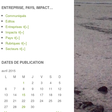
ENTREPRISE, PAYS, IMPACT…
Communiqués
Editos
Entreprises ¤
[+]
Impacts ¤
[+]
Pays ¤
[+]
Rubriques ¤
[+]
Secteurs ¤
[+]
DATES DE PUBLICATION
avril 2015
L
M
M
J
V
S
D
1
2
3
4
5
6
7
8
9
10
11
12
13
14
15
16
17
18
19
20
21
22
23
24
25
26
27
28
29
30