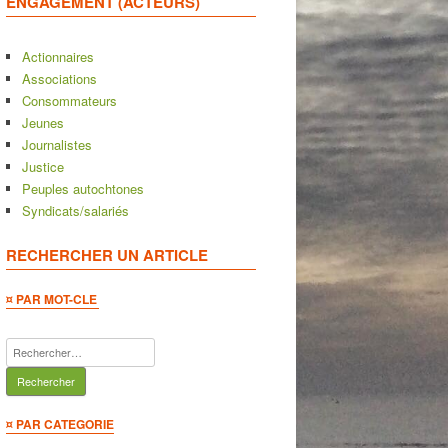
ENGAGEMENT (ACTEURS)
Actionnaires
Associations
Consommateurs
Jeunes
Journalistes
Justice
Peuples autochtones
Syndicats/salariés
RECHERCHER UN ARTICLE
¤ PAR MOT-CLE
Rechercher :
¤ PAR CATEGORIE