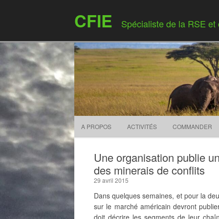
CFIE
Spécialiste de la RSE et
A PROPOS
ACTIVITÉS
COMMANDER
Une organisation publie un g
des minerais de conflits
29 avril 2015
Dans quelques semaines, et pour la deu
sur le marché américain devront publier
doit décrire les segments de leur chaî