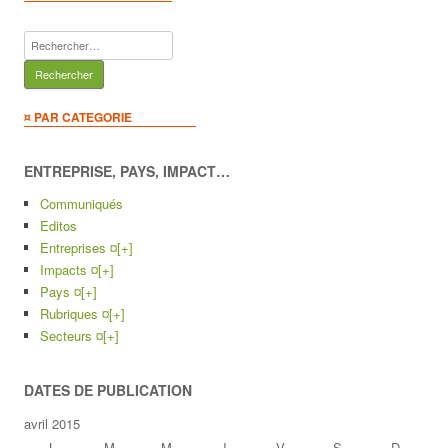
Rechercher :
¤ PAR CATEGORIE
ENTREPRISE, PAYS, IMPACT…
Communiqués
Editos
Entreprises ¤
[+]
Impacts ¤
[+]
Pays ¤
[+]
Rubriques ¤
[+]
Secteurs ¤
[+]
DATES DE PUBLICATION
avril 2015
L
M
M
J
V
S
D