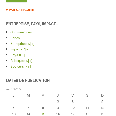
¤ PAR CATEGORIE
ENTREPRISE, PAYS, IMPACT…
Communiqués
Editos
Entreprises ¤
[+]
Impacts ¤
[+]
Pays ¤
[+]
Rubriques ¤
[+]
Secteurs ¤
[+]
DATES DE PUBLICATION
avril 2015
L
M
M
J
V
S
D
1
2
3
4
5
6
7
8
9
10
11
12
13
14
15
16
17
18
19