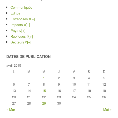
Communiqués
Editos
Entreprises ¤
[+]
Impacts ¤
[+]
Pays ¤
[+]
Rubriques ¤
[+]
Secteurs ¤
[+]
DATES DE PUBLICATION
avril 2015
L
M
M
J
V
S
D
1
2
3
4
5
6
7
8
9
10
11
12
13
14
15
16
17
18
19
20
21
22
23
24
25
26
27
28
29
30
« Mar
Mai »